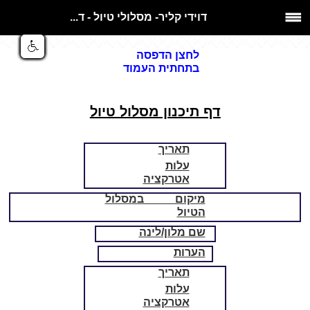
דוידי קליר- מסלולי טיול - ד...
לחצן הדפסה
בתחתית העמוד
דף תיכנון מסלול טיול
תאריך
עלות
אטרקציה
מיקום במסלול
הטיול
שם מלון/לינה
הערות
תאריך
עלות
אטרקציה