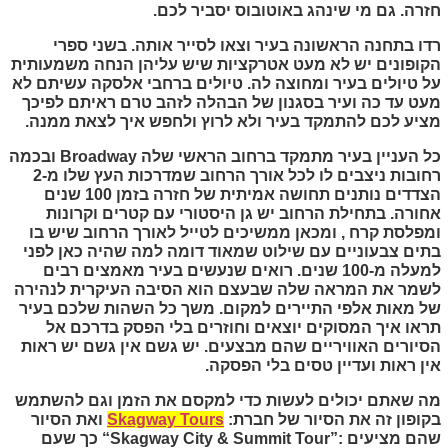
חזרה. גם מי שינהג באוטובוס יסביר לכם.
רדו בתחנה הראשונה בעיר וצאו לסייר אותה. בשני ספרי
הקופונים יש לא מעט אטרקציות שיש עליהן הנחה משמעותית
על טיולים בעיר ומחוצה לה. טיולים ברחבי אלסקה עשיתם לא
מעט עד כה ועיר בסגנון של הבהלה לזהב טרם ראיתם לפיכך
מציע לכם להתמקד בעיר ולא לרוץ ולחפש איך לצאת ממנה.
כל העניין בעיר מתמקד ברחוב הראשי שלה
Broadway
ובכמה
רחובות ניצבים לו לכל אורך הרחוב שמדרכות העץ שלו מ-2
הצדדים נותנים תחושה אמיתית של חזרה בזמן 100 שנים
אחורה. בתחילת הרחוב יש גן היסטורי עם קטרים וקרונות
ומפלסת קרח , ומכאן ממשיכים לטייל לאורך הרחוב שיש בו
בתים צבעוניים עם שילוט שמאוד דומה למה שהיה כאן לפני
למעלה מ-100 שנים. רואים שנעשים בעיר מאמצים רבים
לשמר את המראה שלה שבעצם הוא הסיבה העיקרית לנהירה
של מאות אלפי התיירים למקום. משך כל השהות שלכם בעיר
תראו איך המסוקים יוצאים וחוזרים בלי הפסק בדרכם אל
הסיורים האוויריים שהם מבצעים. יש גשם אין גשם יש ראות
אין ראות ועדיין טסים בלי הפסקה.
מה שאתם יכולים לעשות כדי למקסם את הזמן וגם להשתמש
בקופון זה את הסיור של חברת:
Skagway Tours
ואת הסיור
שהם מציעים :
“Skagway City & Summit Tour”
כך שעם