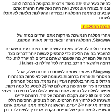
להיות בעיר שהייתה מאוד מרכזית בתקופת הבהלה לזהב
ובנויה בצורה אוטנטית. זאת היות ואת שעת החזרה אתם
קובעים בהזמנת ההפלגות ובמידה וההפלגות מלאות לא תוכלו
לשנות.
חברת ההפלגות
אחרי הפלגה הנמשכת 45 דקות אתם יורדים במזח של
Skagway
. ההפלגה חזרה יוצאת בדיוק מאותו המקום.
אתם יכולים להחליט שאתם עושים יותר מיום בעיר ונשארים
להעביר בה את הלילה כדי להספיק לעשות יותר דברים בצד
הזה של המפרץ. מה שאומר שאתם צריכים להיערך לזה. כלי
רחצה ולהשאיר הרכב בחנייה לכל הלילה ב-
Haines
.
Skagway
היא עיר שנעים לשוטט ברחובות שלה, אבל
המסחריות זורמת ברחובות בעוצמה של לא פחות מהנהרות
הגדולים ביותר באלסקה ועדיין זה נחמד. מהנמל המרוחק
ממרכז העיר יש הסעות בתשלום של 2$ לנוסע כל כמה דקות.
אפשר לשלם על נסיעה אחת ואפשר לשלם על כרטיס רב פעמי
לכל היום 5$ ליום. תקבלו חותמת על היד. רחצתם ידיים
תשגיחו לא לרחוץ את הכרטיס. הכול מניסיון. ההסעות הללו
בחזרה מגיעות ל-2 יעדים. הראשונה למזח ממנו הגעתם אתם
והשנייה למזח נוסף של ספינות הקרוז. אז צריך לשים לב בדרך