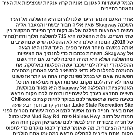
הנמל שעשויות לעגון בו אוניות קרוז ענקיות שמציפות את העיר
והאזור בתיירים.
אחרי האגם והנהר היעד שלנו להיום היא ההפלגה אל העיר
השכנה
Skagway
שאין אליה חבור יבשתי והמעבר אליה
נעשה באמצעות הפלגה של 45 דקות דרך הפיורד המקשר בין
שתי הערים. עלות ההפלגה היא 71$ להפלגה הלוך וחזור(מחיר
של 2016). המטרה שלנו היא לא ההפלגה שיש שמחשיבים
אותה כמשהו מיוחד ועתיר נופים. היעד שלנו היא הגעה
אל-
Skagway
. השורות נכתבות כדי להנמיך את הציפיות
מההפלגה ושלא היא תהיה הסיבה לשייט. אם יורד גשם
ההפלגה די רגילה למי שכבר עשה הפלגות באלסקה. את
ההזמנה להפלגה לא כדאי להשאיר לרגע האחרון מהסיבה
הפשוטה שאם יש בנמל ספינת קרוז אחת או יותר אז פשוט
מאוד לא יהיה לכם מקום. ספינות הקרוז ממלאות את כל
האטרקציות וההפלגה אל
Skagway
היא מאוד מבוקשת.
השייט מתבצע בערך כל שעתיים ותזמינו לכם מקום מראש
בשעה כזאת שתאפשר לכם בבוקר להיות קצת ב-
Chilkoot
Lake State Recreation Site
. המרחק קרוב ותוך רבע שעה
אתם בעיר. חנייה חינם אפשר למצוא כמה עשרות מטרים לפני
המזח על רחוב
Haines Hwy
פינת
Mud Bay Rd
שלט כחול
על חנייה ציבורית יודע לבשר לכם שמגרשון הקטן הזה הוא
החנייה הציבורית. מה שאומר שצריך לבוא מוקדם כדי לתפוס
מקום. אתם צריכים להחליט מראש כמה זמן אתם הולכים