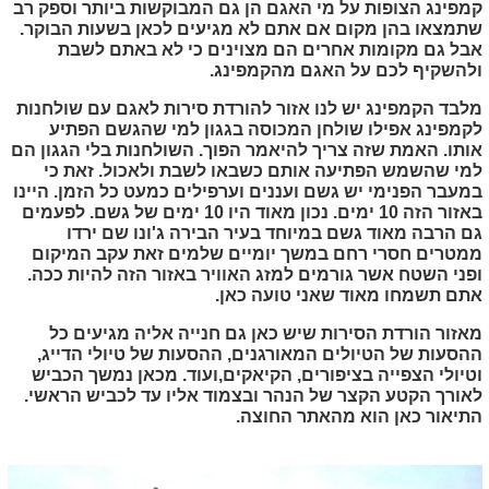
קמפינג הצופות על מי האגם הן גם המבוקשות ביותר וספק רב
שתמצאו בהן מקום אם אתם לא מגיעים לכאן בשעות הבוקר.
אבל גם מקומות אחרים הם מצוינים כי לא באתם לשבת
ולהשקיף לכם על האגם מהקמפינג.
מלבד הקמפינג יש לנו אזור להורדת סירות לאגם עם שולחנות
לקמפינג אפילו שולחן המכוסה בגגון למי שהגשם הפתיע
אותו. האמת שזה צריך להיאמר הפוך. השולחנות בלי הגגון הם
למי שהשמש הפתיעה אותם כשבאו לשבת ולאכול. זאת כי
במעבר הפנימי יש גשם ועננים וערפילים כמעט כל הזמן. היינו
באזור הזה 10 ימים. נכון מאוד היו 10 ימים של גשם. לפעמים
גם הרבה מאוד גשם במיוחד בעיר הבירה ג'ונו שם ירדו
ממטרים חסרי רחם במשך יומיים שלמים זאת עקב המיקום
ופני השטח אשר גורמים למזג האוויר באזור הזה להיות ככה.
אתם תשמחו מאוד שאני טועה כאן.
מאזור הורדת הסירות שיש כאן גם חנייה אליה מגיעים כל
ההסעות של הטיולים המאורגנים, ההסעות של טיולי הדייג,
וטיולי הצפייה בציפורים, הקיאקים,ועוד. מכאן נמשך הכביש
לאורך הקטע הקצר של הנהר ובצמוד אליו עד לכביש הראשי.
התיאור כאן הוא מהאתר החוצה.