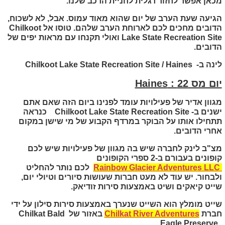
מכאן אפשר לחזור רגלית לחניית הרכב שלנו.
הגיעה שעת הערב של יום שהוא מאוד עמוס. אבל, לא לשכוח,
הדובים מחכים לכם לארוחת הערב שלהם. טוסו אל
Chilkoot
Lake State Recreation Site
ואולי תקנחו עם מראות יפים של
הדובים.
לינה ב-
Haines
/
Chilkoot Lake State Recreation Site
יום מס 22 :
Haines
מגוון אדיר של פעילויות עומד לפנינו ביום הזה שאם אתם
ישנים ב-
Chilkoot Lake State Recreation Site
כנראה
תתחילו אותו על הבוקר במרדף הקבוע של מי שישן במקום
אחרי הדובים.
מצ"ב לינק לחברה שיש בה מגוון של פעילויות שיש לכם
קופונים בעבורם ב-2 ספרי הקופונים
Rainbow Glacier Adventures LLC
לכם נותר להחליט
ולבחור. יש עוד לא מעט חברות שעושות סיורים וטיולי יום,
שייט קיאקים ושיט באמצעות סירות זודיאק.
שייט מומלץ הוא השייט שנערך באמצעות סירות סילון על ידי
חברת
Chilkat River Adventures
באזור של
Chilkat Bald
Eagle Preserve