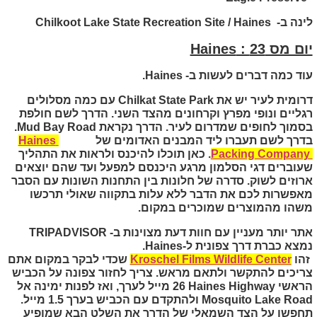
לינה ב-
Haines
/
Chilkoot Lake State Recreation Site
יום מס 23 :
Haines
עוד כמה דברים לעשות ב-
Haines
.
דרומית לעיר יש את
Chilkat State Park
עם כמה מסלולים
רגליים ונופי מפרץ וקרחונים מהצד השני. הדרך לשם חולפת
בסמוך לחופים שמדרום לעיר. הדרך נקראת
Mud Bay Road
.
בדרך לשם תעברו ליד המבנים האדומים של
Haines
Packing Company
. כאן תוכלו להיכנס ולראות את התהליך
שעוברים דגי הסלמון מרגע היכנסם למפעל ועד שהם יוצאים
ארוזים לשוק. סדרה של חלונות בין התחנות השונות עם הסבר
מאפשרות לכם את הדבר ללא עלות בתקווה שאולי תרכשו
משהו מהמוצרים שמוכרים במקום.
אתר יותר מעניין עם חוות דעת מצוינות ב-
TRIPADVISOR
נמצא כברת דרך צפונית ל-
Haines
.
זהו
Kroschel Films Wildlife Center
שכדי לבקר במקום אתם
צריכים להתקשר ולתאם מראש. צריך לחזור צפונה על הכביש
הראשי
Haines Highway
26 מייל לערך, ואז לפנות ימינה אל
Mosquito Lake Road
ולהתקדם עם הכביש בערך 1.5 מייל.
תחפשו על הצד השמאלי של הדרך את השלט הבא שמופיע