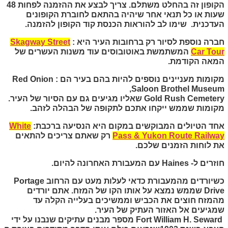
הקופון זה בהחלט משתלם. צריך לבצע את ההזמנה לפחות 48
שעות או כל תנאי אחר שיהיה בהתאם לחוברת הקופונים
העדכנית. שימו לב להוראות הכנסת קוד הקופון להזמנה.
חברה נוספת לסיור רק ברחובות העיר היא :
Skagway Street
Car Tour
המשתמשת באוטובוסים עוד משנות העשרים של
המאה הקודמת.
מקומות מעניינים נוספים להיות בהם בעיר הם :
‪Red Onion
,
Saloon Brothel Museum
‪Gold Rush Cemetery
שאליו מגיעים גם עם הסיור של העיר.
מקומות שממש ייקחו אתכם לתקופה של הבהלה לזהב.
אחד הטיולים המבוקשים במקום היא הנסיעה ברכבת:
White
Pass & Yukon Route Railway
רק שאתם צריכים להתאים
את לוחות הזמנים שלכם.
חוזרים ל-
Haines
עם המעבורת האחרונה להיום.
כשיורדים מהמעבורת כדאי לעלות מעט עם הרחוב
Portage
Drive
שממש נמצא על אותו הקו של המזח. אתם יורדים
מהמזח חוצים את הכביש וממשיכים בעלייה הקלה עד
שמגיעים אל האזור העתיק של העיר.
Fort William H. Seward
מספר מבנים עתיקים שנבנו על ידי