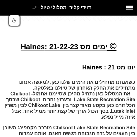
דוידי קליר- מסלולי טיול - י...
©
ימים מס 21-22-23 :
Haines
יום מס 21 :
Haines
כשאנחנו מתחילים את הימים שלנו כאן, למעשה אנחנו
מתחילים את החלק האחרון של טיולנו באלסקה.
את המסלול כאן נתחיל מהיכן שסיימנו אתמול-
Chilkoot
Lake State Recreation Site
ובערוץ נהר ה-
Chilkoot
שבסך
הכל זורם כאן בקטע מאוד קצר בין
Chilkoot Lake
לבין מפרץ
Lutak Inlet
. בסך הכול אורך של קצת יותר ממיל אחד. אבל
איזה מייל נפלא.
Chilkoot Lake State Recreation Site
מורכב מקמפינג השוכן
בין העצים על גדה הגבוהה משפת האגם. אותם עמדות