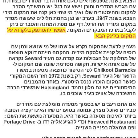
הצבא בשנת 1902שנראים כולם אותו הדבר מסודרים בצורת ח
עם מגרש מסדרים ותורן נישא עם דגל. יש ממש דף הסבר
למקום וההיסטוריה שלו ואיך מי שחי כאן קנה את המקום מידי
הצבא בשנת 1947. בערב יש נגן בחמת חלילים שעושה מסדר
במקום ומוריד את הדגל. דף עם מפת המחנה והסברים ניתן
לקבל במרכז המבקרים המקומי.
אפשר להסתפק בלקרוא על
המקום בלינק הבא
מעניין לדעת שהמקום נקרא על שמו של מי שנשא ונתן עם
רוסיה על קניית אלסקה מידיה. ההקמה הייתה דווקא תוצאה
של מחלוקת על הגבולות עם קנדה.גם העיר
Seward
נקראה
על שם אותה אישיות. תקופה מסוימת שונה שם המקום ל-
Chilkoot Barracks
לפי הסיפור כתוצאה מטעות במשרד
הדואר של העיר
Seward
. רק בשנת 1972 חזר השם המקורי
כאשר המקום הוכרז כנכס היסטורי. באחד מהמבנים
ההיסטוריים יש גם מלון נחמד
Halsingland
שמשרדי חברת
ההשכרה של אוויס בעיר שוכנים בו.
אם אתם רעבים יש בסמוך מסעדה מומלצת עם מחירים
סבירים ואוכל מצוין. עמוסה בסועדים שזו האינדיקציה הטובה
ביותר לאיכות מסעדה באשר היא. המסעדה נושאת את השם :
Fireweed Restaurant
וכדי להגיע אליה רדו ב-
Portage Drive
ופנו שמאלה בפנייה השנייה.