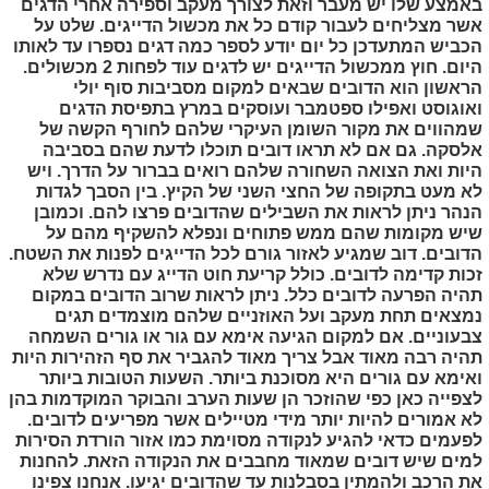
באמצע שלו יש מעבר וזאת לצורך מעקב וספירה אחרי הדגים
אשר מצליחים לעבור קודם כל את מכשול הדייגים. שלט על
הכביש המתעדכן כל יום יודע לספר כמה דגים נספרו עד לאותו
היום. חוץ ממכשול הדייגים יש לדגים עוד לפחות 2 מכשולים.
הראשון הוא הדובים שבאים למקום מסביבות סוף יולי
ואוגוסט ואפילו ספטמבר ועוסקים במרץ בתפיסת הדגים
שמהווים את מקור השומן העיקרי שלהם לחורף הקשה של
אלסקה. גם אם לא תראו דובים תוכלו לדעת שהם בסביבה
היות ואת הצואה השחורה שלהם רואים בברור על הדרך. ויש
לא מעט בתקופה של החצי השני של הקיץ. בין הסבך לגדות
הנהר ניתן לראות את השבילים שהדובים פרצו להם. וכמובן
שיש מקומות שהם ממש פתוחים ונפלא להשקיף מהם על
הדובים. דוב שמגיע לאזור גורם לכל הדייגים לפנות את השטח.
זכות קדימה לדובים. כולל קריעת חוט הדייג עם נדרש שלא
תהיה הפרעה לדובים כלל. ניתן לראות שרוב הדובים במקום
נמצאים תחת מעקב ועל האוזניים שלהם מוצמדים תגים
צבעוניים. אם למקום הגיעה אימא עם גור או גורים השמחה
תהיה רבה מאוד אבל צריך מאוד להגביר את סף הזהירות היות
ואימא עם גורים היא מסוכנת ביותר. השעות הטובות ביותר
לצפייה כאן כפי שהוזכר הן שעות הערב והבוקר המוקדמות בהן
לא אמורים להיות יותר מידי מטיילים אשר מפריעים לדובים.
לפעמים כדאי להגיע לנקודה מסוימת כמו אזור הורדת הסירות
למים שיש דובים שמאוד מחבבים את הנקודה הזאת. להחנות
את הרכב ולהמתין בסבלנות עד שהדובים יגיעו. אנחנו צפינו