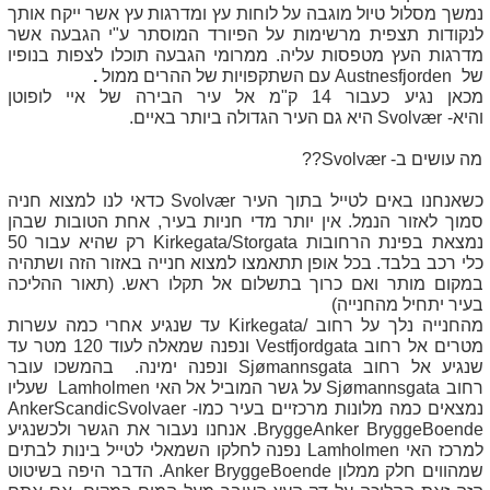
נמשך מסלול טיול מוגבה על לוחות עץ ומדרגות עץ אשר ייקח אותך
לנקודות תצפית מרשימות על הפיורד המוסתר ע"י הגבעה אשר
מדרגות העץ מטפסות עליה. ממרומי הגבעה תוכלו לצפות בנופיו
של
Austnesfjorden
עם השתקפויות של ההרים ממול
.
מכאן נגיע כעבור 14 ק"מ אל עיר הבירה של איי לופוטן
והיא-
Svolvær
היא גם העיר הגדולה ביותר באיים.
מה עושים ב-
Svolvær
??
כשאנחנו באים לטייל בתוך העיר
Svolvær
כדאי לנו למצוא חניה
סמוך לאזור הנמל. אין יותר מדי חניות בעיר, אחת הטובות שבהן
נמצאת בפינת הרחובות
Storgata
/
Kirkegata
רק שהיא עבור 50
כלי רכב בלבד. בכל אופן תתאמצו למצוא חנייה באזור הזה ושתהיה
במקום מותר ואם כרוך בתשלום אל תקלו ראש. (תאור ההליכה
בעיר יתחיל מהחנייה)
מהחנייה נלך על רחוב /
Kirkegata
עד שנגיע אחרי כמה עשרות
מטרים אל רחוב
Vestfjordgata
ונפנה שמאלה לעוד 120 מטר עד
שנגיע אל רחוב
Sjømannsgata
ונפנה ימינה. בהמשכו עובר
רחוב
Sjømannsgata
על גשר המוביל אל האי
Lamholmen
שעליו
נמצאים כמה מלונות מרכזיים בעיר כמו-
ScandicSvolvaer
Anker
BryggeAnker BryggeBoende
. אנחנו נעבור את הגשר ולכשנגיע
למרכז האי
Lamholmen
נפנה לחלקו השמאלי לטייל בינות לבתים
שמהווים חלק ממלון
Anker BryggeBoende
. הדבר היפה בשיטוט