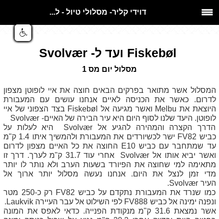
דוידי קליר- מסלולי טיול - ל...
Fiskebøl
ועד ל-
Svolvær
מסלול יום מס 1
המסלול אשר מתואר בפרקים הבאים חוצה את איי לופוטן מצפון
לדרום. כאשר את הכניסה לאיים אנחנו עושים עם המעבורת
היוצאת את
Melbu
ואשר מגיעה אל
Fiskebøl
בצד הצפוני של איי
לופוטן. היעד שלנו לסוף היום היא עיר הבירה של האיים-
Svolvær
הדרך הקצרה והמהירה להגיע אל
Svolvær
היא לעלות על
כביש
FV82
ישר לכשיורדים את המעבורת ולהמשיך איתו 1.4 ק"מ
עד שמתחבר עם כביש
E10
החוצה את כל האיים מצפון לדרום
ואשר יביא אותו אל
Svolvær
אחרי עוד 31.7 ק"מ לערך. דרך זו
מתאימה למי שחוצה את הפיורד בשעות הערב ולא נותר לו יותר
מדי זמן לנצל את היום. אנחנו נעשה מסלול יותר ארוך אל
העיר
.Svolvær
כמו שנרד את המעבורת נתקדם על כביש
FV82
רק כ-250 מטר
ונפנה ימינה אל כביש
FV888
לפי השילוט אל עבר העיירה
Laukvik
.
אשר נמצאת 31.6 ק"מ מנקודת הפנייה. כדאי לאפס את המונה