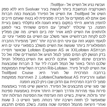
ועכשיו נגיע אל השייט אל –
Trollfjor
:
האטרקציה הנחשבת ביותר לעשות בעיר
Svolvær
היא ללא ספק
השיט אל
Trollfjord
. את השייט אל הפיורד מבצעות כמה חברות
ואם אתם לא ממוקדים על חברה ספציפית לא בטוח שאתם חייבים
להזמין מראש. הייתי במקום בשיא העונה ולא נתקלתי בשום בעיית
הזמנה. כך שיכולתי "לשחק" עם הימים ששהיתי באיי לופוטן
ולהתאים את השייט למזג אוויר יפה ביום השייט. מה שכן ממליץ
לכם לקחת חברה/שייט אשר משלב עם השייט גם ספארי עיטי ים.
לטעמי הקטע הזה עם עיטי הים הרבה יותר "חזק" מהפיורד.החברה
הפופולארית ביותר שעושה את השייט משולב בספארי עיטי ים היא
חברת
XXLofoten AS
או
Lofoten Explorer AS
שכאשר תסיירו
בדק הנושק לקו המים סמוך לנמל תגיעו אל המשרדים שלה ואל כל
הדוכנים שינסו למשוך אתכם לרכוש את השייט.במסלול הטיול
שלכם הרגלי באזור של הנמל תעברו ליד עוד
3
חברות שמבצעות
את השייט לטרול פיורד.
Rib-Lofoten
החברה השלישית הממוקמת
ברחבה המרכזית של העיר היא:
Trollfjord Cruise
safari
והרביעית
LofotenCharterboat AS
. 2 האחרונות ממוקמות
סמוך לרחבה המרכזית וגם הדוכן שבו ניתן לבצע הזמנה
שני סוגי שייט מתבצעים אל הפיורד. הראשון שייט מהיר באמצעות
סירות גומי מהירות והדרך השנייה היותר איטית באמצעות ספינות
יותר גדולות. אישית, בשייט הזה העדפתי את הספינות הגדולות יותר
שמאפשר לך תזוזה וישיבה יותר נינוחה. משך השייט כ- 3 שעות
ואחרי היציאה מהנמל הספינה שטה צפונה. בשלב מסוים תתבצע