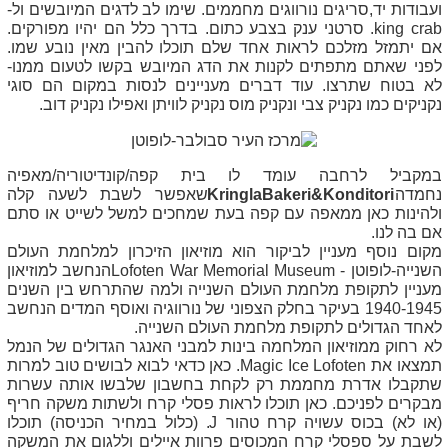
ועבודות יד,סריגים נורווגים מחממים. שימו לב לדגים המיובשים ול
-
king crab
. סרטני ענק בצבע כתום. בדרך כלל הם יהיו מפורקים.
אם יתמזל מזלכם לראות אחד שלם תוכלו להבין מאין נובע שמו.
לפני שאתם מתפתים לקנות את הדג המיובש בקשו לטעום ממנו-
לא בטוח שתרצו. עוד דברים מעניינים לנסות במקום הם סוגי
נקניקים כמו נקניק צבי ונקניק מוס נקניק לוויתן ואפילו נקניק דוב.
במקביל לרחבה עומד לו בית קפה/קונדיטוריה/מאפיה
נחמדה
KringlaBakeri&Konditori
שאפשר לשבת לשעה קלה
ולהינות כאן ממאפה עם קפה בעת שמחכים למשל לשייט או סתם
אם בה לנו.
מקום נוסף מעניין לביקור הוא מוזיאון הזיכרון למלחמת העולם
השנייה-לופוטן -
Lofoten War Memorial Museum
הנחשב למוזיאון
מעניין לתקופת מלחמת העולם השנייה ולמה שהתרחש בין השנים
1940-1945 בעיקר בחלק הצפוני של נורווגיה ואוסף המדים הנחשב
לאחד הגדולים לתקופת מלחמת העולם השנייה.
לא רחוק ממוזיאון המלחמה בינות למבני האנגר הגדולים של הנמל
תמצאו את
Magic Ice Lofoten
. כאן כדאי לבוא לבושים טוב למרות
שתקבלו אדרת מחממת רק לקחת בחשבון שלבשו אותה עשרות
מבקרים לפניכם. כאן תוכלו לראות פסלי קרח ולשתות משקה חריף
(או לא) בכוס עשויה קרח טהור
J
. (כלול במחיר הכניסה) תוכלו
לשבת על ספסלי קרח המכוסים פרוות איילים וללגום את המשקה