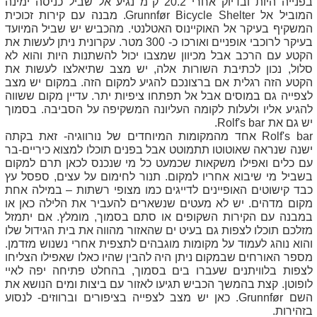
בפנייה היות ובדיוק אחרי 20.2 ק"מ נגיע אל שביל כניסה ימינה
המוביל אל
Grunnfør Bicycle Shelter
. מבנה עם קירות זכוכית
המשקיף בעיקר אל האוקיינוס האטלנטי. מהכביש יש שביל המיועד
בעיקר לרוכבי אופניים ואורכו כ- 300 מטר. עקרונית ניתן לעשות את
הקטע עם הרכב אבל מכיוון שמצבו יכול להשתנות היות והוא לא
סלול, נכון לכתיבת השורות אלה, יש מצב שתיאלצו לעשות את
הקטע הזה רגלית אם ברצונכם להגיע למקום הזה. במקום יש מצב
לצפייה גם במוסים אבל אל תפתחו ציפיות יתר. עדיין מקום ששווה
להגיע אליו ולעלות לקומה העליונה המשקיפה על הסביבה. בסמוך
יש גם את
Rolf's bar
.
Rolf's bar
אחד מהמקומות המיוחדים של נורווגיה- זאת בקתה
ישנה שנראה שאוטוטו תתמוטט אבל בפנים תוכלו למצוא כיריים-בר
עם כלים ואפילו משקאות שכמעט כל מי שנכנס לכאן תרם למקום
בשביל מי שיבוא אחריו למקום. תנור לחימום על עצים, ספסל עץ
כבד קישוטים האופיינים לדייגים כמו מצופי רשתות – במילה אחת
מקום מדהים. יש לא מעטים שנשארים להעביר את הלילה כאן או
במבנה עם הקירות השקופים או סתם בסמוך, מומלץ. אם יתמזל
מזלכם תוכלו לצפות גם בעיט ים שהאזור מהווה את בית הגידול שלו
והוא נוהג לעמוד על מקומות מוגבהים לתצפית אחרי נשנוש מזדמן.
מספר האורחים שבמקום ניתן היה להבין שהיו כאלו שאפילו הצליחו
לצפות בלוויתנים שעברו בים בסמוך, בהחלט פתיחה יפה לאיי
לופוטן. קצת בהמשך הכביש תגיעו לאזור עם ביצות ומים הנושא את
השם
Grunnfør
. כאן יש מצב לצפייה בציפורים וברווזים- לנסוע
בזהירות.