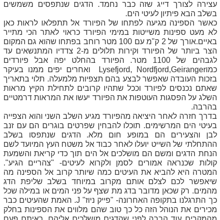
עצירה לצורך דייג שזה כבר נחמד. הדגים שנתפסים משמשים
בשלב הבא פיתיון לעיטי הים.
כאשר הספינה מגיעה לפתחו של הפיורד אל תתפלאו לראות כאן
לא מעט ספינות משייטות במימי הפיורד כראוי לאתר הכי מתייר
באיים.אורך של 2 ק"מ עם 100 מטר רוחב בפתחו שהוא גם המקום
הצר ביותר של הפיורד וקירות תלולים מ-2 צדדיו המתנשאים עד
לגבהים של 1100 מטר. הפיורד בהחלט יפה אבל פיורדים
כמו
Geiranger
,
Nordfjord
,
Lysefjord
ואחרים יפים ממנו בעיקר
בזכות העובדה שאפשר לבצע בהם תצפיות מלמעלה. תלוי בתאריך
שאתם נכנסים לפיורד וככל שתהיו קרובים לתחילת הקיץ מראות
השלג על הפסגות העוטפות את הפיורד יעשו את המראות דרמטיים
בהרבה.
בדרך חזרה לאחר היציאה מהפיורד מגיע השלב השני והוא הצפייה
בעיטי הים המרשימים. תוכלו להבחין שפרטים בוגרים הם עם זנב
לבן והצעירים הם במופע חום מלא. הדגים שנתפסו בשלב
ההתחלתי של השייט יועלו לאחר כבוד אל משטח העץ המיועד לשם
הנחת הדגים ומשם הם מושלכים אל הים תוך כדי קריאת והשמעת
קולות שכנראה אמורים לסמן ולקרוא לעיטים- "צהריים הגיע".
המטרה היא להביא את העיטים כמה שיותר קרוב אל הספינה מה
שיאפשר לכם לצלם אותם מקרוב במיוחד בשלב שליפת הדג
מהמים. רק שכאן מדובר בדג מת שצף על פני המים או במילה שכל
כך התרגלנו בתקופה האחרונה- "פייק ניוז"
J
. האמת שהעיטים כבר
מכירים את הנוהל הזה כל כך טוב שהם מלווים את הספינות בחלק
מהמקרים עוד הרבה לפני שהדגים מושלכים אליהם. ראיתם פעם