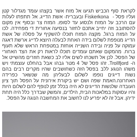
לקראת סוף הכביש תגיעו אל מזח אשר בקצהו עומד מגדלור קטן
ועליו פסל -
Fiskerkona
ובעברית- אשת הדייג. אל תתפתו לעלות
עם הרכב על המזח ולנסוע עד לסופו. המזח צר ובסוף אין מקום
להסתובב וזה יחייב אתכם לחזור בנסיעה אחורית די מפחידה. לכו
על המזח ברגל. מקצה המזח תוכלו להשקיף על פסלה של אשת
הדייג מנופפת לשלום בידה האחת לבעלה היוצא לדייג ארשת דאגה
עמוקה על פניה ובידה השנייה אוחזת במטפחת הראש שלא תעוף
ברוח. מהמקום שאתם עומדים תוכלו לראות רק את הצד האחורי
של הפסל. לכן אל תשכחו לשים אליו לב כשאת חוזרים מהשייט אל
ה-
Trollfjord
. זהו פסל של 4 מטר גבהו אבל בהחלט עוצמתי ויש
משהו הנוגע ללב בפסל הזה כשחושבים שהיו מקרים רבים בהם
נשות דייגים נופפו לשלום לבעליהן מה שנשאר כפרידה
האחרונה.האמת שפה ושם יש ביקורת אירונית על הפסל תוך ציון
העובדה שלנשות הדייגים לא היה בכלל זמן לנופף להם לשלום היות
והיו עסוקות במלאכות הבית, הילדים, והמשק שבדרך כלל היה תחת
ידיהן. אבל זה לא יפריע לנו לחשוב את המחשבה הנוגה על הפסל.