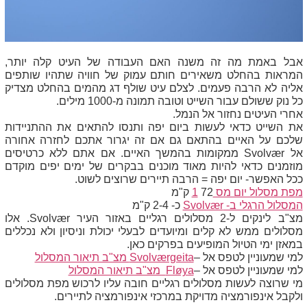
אבל באמת מה זה משנה האם העבודה של העיט קלה יותר,
המראות בהחלט משאירים חותם עמוק של חוויה שתהיו שותפים
אליה לא הרבה פעמים. לצלם עיט שולף דג מהמים בהחלט מצדיק
כל נוק ששולם עבור השייט וטובה תמונה מ-1000 מילים.
אחרי העיטים נחזור אל הנמל.
את השייט כדאי לעשות ביום יפה ותנסו להתאים את ההתניידות
שלכם על האיים בהתאם גם אם זה יגרור אתכם לחזרה אחורה
אל
Svolvær
ממקומות בהמשך האיים. אם אתם ללא כרטיסים
מוזמנים כדאי להיות מאוד מוכנים בבקרים של ימים יפים מוקדם
ככל האפשר- יום יפה = הרבה תיירים שרוצים לשוט.
מפת מסלול יום מס 1
72 ק"מ
המסלול הרגלי ב-
Svolvær
כ- 2-4 ק"מ
מצ"ב לינקים ל-2 מסלולים רגליים באזור העיר
Svolvær
. אלו
מסלולים ממש לא קלים ומיועדים לבעלי יכולת וניסיון ולא נכללים
במאזן ימי הטיול המופיעים בפרקים כאן.
למי שמעוניין לטפס אל –
Svolværgeita
מצ"ב תיאור המסלול
למי שמעוניין לטפס אל –
Fløya
מצ"ב תיאור המסלול
מי שרוצה לעשות מסלולים רגליים חובה עליו לרכוש מפת מסלולים
ולקבל אינפורמציה מדויקת במרכזי אינפורמציה לתיירים.