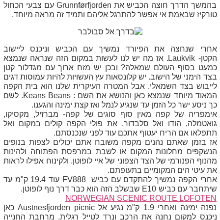
בהמשך הדרך חוצה הכביש את
Grunnførfjorden
עם צבעי הכחול
טורקיז שבאמת אי אפשר להתרגל אליהם ותמיד זה מראה מיוחד.
אחרי שנחצה את הפיורד נמשיך עם הכביש וניכנס ליישוב
הקטן-
Laukvik
. אז מה יש לנו לעשות במקום הזה שנראה שנמצא
כמעט בסוף העולם שמאלה? ובכן יש מזח ארוך עם מגדלור קטן
בצד הימני של הישוב. יש קלונסאות עץ העשויות להיות עמוסות דגים
לייבוש בצד השמאלי. אבל המטרה העיקרית שלנו הוא בית הקפה
המאוד מיוחד שנמצא כאן והנושא את השם :
Keans Beans
. לשם
כך ניסע ישר כל הזמן עד שנגיע לנמל ואז קצת ימינה והגענו.
אימפריה של קפה מאין סוף סוגים של קפה- מברזיל, מקסיקו,
גואטמלה, הודו ואל סלבדור. את פולי הקפה קולים במקום ואל
תתפלאו אם הריח יעטוף אתכם עוד לפני שנכנסתם.
אז בזמן שאתם נהנים מקפה משובח אתם יכולים לצפות בנופים
הנשקפים מחלונות המקום או לשבת במרפסת הפתוחה ולהינות
מהנוף הפנורמי של הצד הצפוני של איי לופוטן. ולקינוח אפילו לראות
את עיטי הים המקומיים בתעופתם.
אחרי הקפה נמשיך להתקדם עם כביש
FV888
עוד 19.4 ק"מ עד
שיתחבר עם כביש
E10
שבשלב הזה הוא כבר דרך נוף לופוטן.
NORWEGIAN SCENIC ROUTE LOFOTEN
נפנה ימינה ואחרי 1.9 ק"מ נגיע אל
Austnesfjorden picnic
כאן
ניכנס למקום נחנה את הרכב ונרד לטייל רגלית. מרחבת החנייה