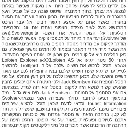
הזה זאת ההליכה על דק העץ העובר מעל המים במקום. אם אתם
עם ילדים כדאי להשגיח עליהם היות ואין מעקות ואפשר בקלות
למצוא את עצמך בתוך המים.זהו שיטוט שובה לב על שבילי העץ
המוגבהים בינות לבתים הצבעוניים. מכאן נחזור ונעבור את הגשר
בחזרה. כאשר אתם על אמצע הגשר הביטו אל עבר הרכס
המתנשא מעל לעיר מצידה הצפוני ואתרו את זוג "הקרניים"
הסלעיות על הצוק הנושא את השם-
Svolværgeita
.(העז
של
(Svolvær
יעד אהוד ביותר על מטפסי צוקים. אפשר לעשות טיול
מודרך למקום עם מדריך מנוסה. הנופים משם מרהיבים.לכשנעבור
את הגשר מייד אחרי המעבר ובצמוד לקו המים נמשוך שמאלה. גם
כאן ההליכה היא על קו המים. רק שכאן ילוו אותנו בעיקר מסעדות.
אחרי 50 מטר תגיעו אל
XXLofoten AS
או
Lofoten Explorer
AS
כאן תוכלו לרכוש את השייט שלכם אל ה-
Trollfjord
ולהמשיך
לטייל עד שתגיע שעת השייט שלכם במידה והצליח לכם עם מועד
השייט והשעה שלו. מכאן תמשיכו ללכת על דק העץ ותחלפו על פני
הפסל המנציח את
Jack Berntsen
ולפי הגיטרה אתם יכולים להבין
שהאיש קשור לנושא הזה למקום. בפסל הוא רזה למדי. במציאות
אם אני מסתמך על תמונות -
Jack Berntsen
היה איש גדול. מיד
בהמשך תגיעו לרחבה גדולה שבצידה השני נמצאת-
Svolvær
Tourist Information
וכדאי לדעת שכאן תוכלו למצוא שירותים
ציבוריים מעבר לאינפורמציה. רק לקחת בחשבון שעשוי להיות תור
לא קטן. ברחבה הזאת יש מספר עמדות של סוכנויות המקשרות
אתכם לטיולים ופעילויות באזור של איי לופוטן. החלק היפה של
הרחבה זה הדוכנים אשר מוכרים כל מיני דליקטסים מקומיים,פרוות