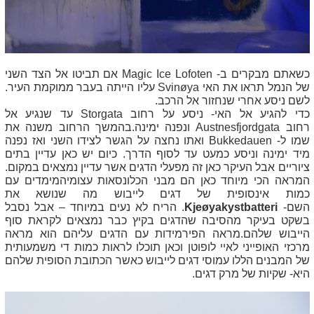
כשאתם מבקרים ב-
Magic Ice Lofoten
אם תביטו אל הצד השני
של הנמל תראו את האי
Svinøya
עליו הייתה בעבר ממוקמת העיר.
לשם ניסע אחרי שנחזור אל הרכב.
כדי להגיע אל האי- ניסע על רחוב
Storgata
עד שנגיע אל
רחוב
Austnesfjordgata
ונפנה ימינה.בהמשך הרחוב משנה את
שמו ל-
Bukkedauen
ואתו נחצה על הגשר לצידו השני ואז נפנה
מיד ימינה וניסע כמעט עד לסוף הדרך. כיום יש כאן עדיין בתים
ציוריים אבל העיקר כאן זה מפעלי הדגים אשר עדיין נמצאים במקום.
המראה הכי מיוחד כאן הם מבני הכלונסאות עצומיהמימדים עם
כמות אינסופית של דגים לייבוש מה שנושא את
השם-
Kjeøyakystbatteri
. הריח לא נעים במיוחד – אבל נסבל
בשקט בעיקר מהסיבה שהדגים בקיץ כבר נמצאים לקראת סוף
הייבוש שלהם.מראה הפירמידות עם הדגים עליהם הוא מראה
מרכזי האופייני לאיי לופוטן וכאן תוכלו לראות כמות די משמעותית
של המבנים הללו עמוסי דגים לייבוש כאשר הכתובת הסופית שלהם
היא- שקיות של מרק דגים.