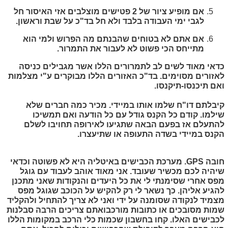
אם מופיע ציור של 2 פטישים מוצלבים אזי האיסור חל
לגבי ימי העבודה בלבד ולא חל בד"כ על שבת וראשון.
אם אתם לא בטוחים שהבנתם מה הפרוש ולמי הוא
מתייחס הכי פשוט לא לעבור את התמרור.
כדאי מאוד לשים לב לתמרורים הללו אשר מגבילים כניסה
לאזורים מסוימים. בד"כ האזורים הללו מבוקרים ע"י מצלמות
ואם תיכנסו-תיקנסו.
קיבלתם דו"ח שלמו אותו במיידי
. מכיר כמה חברים שלא
שילמו. קודם כל הקנס גודל עם כל הודעה ואם תמשיכו
להתעלם אז בפעם הבאה שתגיעו לאירופה תחויבו לשלם
הקנס במיידי בשדה התעופה או שתיעצרו.
חובה GPS
. מערכת הכבישים באיטליה היא לא פשוטה וכדאי
שיהיה לכם מכשיר שעובד. אני מאוד אוהב לעבוד עם גוגל
מפס אחרי שסימנתי לי את כל היעדים והנקודות שאני מתכנן
להגיע אליהן. כך נשאר לי רק להקיש על הכוכב שגוגל מפס
מצמיד לנקודה שסומנה על ידי ואני לא צריך להתחיל ולהקליד
שמות מסובכים או כתובות מורכבואתם צריכים הרבה סבלנות
לכבישים האלו. קחו בחשבון שכמות כלי הרכב במקומות הללו