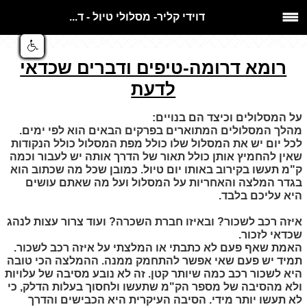
דוידי קליר- מסלולי טיול - ד...
רומא דרומה-טיפים ודברים שכדאי
לדעת
​על המסלולים וכיצד הם בנויים:
מהלך המסלולים המתוארים בפרקים הבאים הוא לפי ימים.
לכל יום יש את המסלול שלו כולל מפת המסלול כולל הנקודות
שאין להחמיץ אותן כולל תאור של הדרך אותה יש לעבור וכמה
ק"מ תעשו בקירוב באותו יום טיול. כמובן שכל מה שכתוב הוא
בגדר המלצה והאחריות על המסלול ועל מה שאתם עושים
היא עליכם בלבד.
איזה רכב לשכור? ובאיזו חברת השכרה? ועוד צרור עצות לנהג
שכדאי לזכור.
האמת שאף פעם לא כתבתי או המלצתי על איזה רכב לשכור.
תמיד יש פעם שאי אפשר להתחמק ממנה.
ההמלצה הכי טובה
היא לשכור רכב כמה שיותר קטן
. זה לא נובע מסיבה של עלויות
ולא מהסיבה של מספר הק"מ שתעשו ולחסוך בעלות הדלק, כי
לא תעשו יותר מידי. הסיבה העיקרית היא הכבישים והדרך