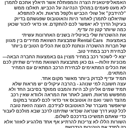
האמאליפיטאנית הצרה והמפותלת אשר תיאלץ אתכם לתמרן
לא מעט פעמים במהלך הנהיגה על הכביש. תאלצו ממש
"להידבק" אל שולי הכביש ולקפל מראות. ולא להתפלא
שתיאלצו לתמרן לאחור היות והאוטובוס שפגשתם בדיוק
בעיקול הדרך לא יאפשר לכם להתקדם. אז כדאי לזכור שכאן
כמה שיותר קטן זה עדיף.
את ההשכרות שלי באיטליה בשנים האחרונות עשיתי
באמצעות
Rental Cars
שמבצעת השוואת מחירים בין מגוון
של חברות ההשכרה ונותנת לכם את הכלים הטובים ביותר
לבחירת רכב במחיר טוב.
יצא לי לשכור רכב במחיר מצוין גם באמצעות החברה הבאה---
מכוניות זולות--- גם כאן מתבצעת השוואת מחירים שתיתן לכם
את הכלים המתאימים לבחירת הרכב המתאים עם המחיר
המתאים.
תמיד עדיף לבדוק ביותר מאשר מקום אחד.
עצה חשובה למי שנוהג
- בהרבה עיקולים יש מראות שלא
תמיד שמים אליהן לב היות והמבט ממוקד בסיבוב החד ולא
מחפשש מראות. חשוב לאתר את המראה ולוודא שאין רכב
מהצד השני ואם זה אוטובוס אזי כדאי לכם לעצור במקום
שיאפשר מעברר של האוטובוס לצידכם. העצה הזאת טובה
לכל קטע דרך שנראה שכדאי שתיתנו לרכב שבא מולכם לעבור
כדי שאתם תמשיכו בדרככם לשלום.
השורות הללו לא צריכות להרתיע אף אחד מלהגיע לאזור אלא
רק לחדד את הזהירות הנדרשת.