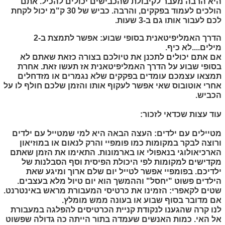
היא הרבה מעבר לקיבולת שהכבישים יכולים להכיל. אתם
הולכים לעמוד בפקקים, והרבה. כביש של 30 ק"מ יכול לקחת
לכם לעבור אותו גם ב-3 שעות.
הדרך האמליפיטאנית בסופי שבוע:
אפשר לתמצת ב-2
מילים....לא כיף.
אם אתם יכולים לתכנן את טיולכם בצורה כזאת שאתם לא
בסופי שבוע על הדרך האמליפיטאנית אז תעשו זאת. אחרת
תמצאו עצמכם עומדים בפקקים שלא נגמרים או מזדחלים
אחרי אוטובוס שאי אפשר לעקוף אותו והזמן שלכם חולף לו על
הכביש.
עוד עצות שכדאי לזכור:
מטיילים עם ילדים:
העצה הבאה היא למי שמטייל עם ילדים
ורוצה לבקר במקומות כמו פומפיי והרק לנאום או במוזיאון
הארכיאולוגי בנאפולי או בארמונות. התאימו את הזמן שאתם
מקדישים למקומות לפי היכולת הפיסית וסף הסבלנות של
ילדיכם. בפומפיי אפשר לטייל יום שלם ארוך ומיגע שאת
הילדים פשוט "יחסל" וההמשך הוא יום טיול מלא בעצבים.
שטים לקאפרי:
הזמינו את כרטיסי המעבורת מראש באינטרנט.
אם מדובר בסוף שבוע או בעונה ממש מומלץ.
לנו קרה שהגענו לנקודת קניית הכרטיסים להפלגה במעבורת
אל האי. כמות האנשים שעמדה בתור הייתה כה גדולה שפשוט