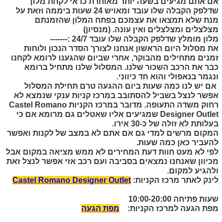
אם אתם מגיעים בשעה יותר מאוחרת כדאי לקחת מלון
שדלפק הקבלה שלו עובד ומאויש 24 שעות ביממה וזאת על
מנת שלא תמצאו את עצמכם בפתח המלון שהזמנתם
מצלצלים ומצלצלים ואין עונה. (מנסיון)
מלון מומלץ שדלפק הקבלה שלו עובד 24/7 :-------
את מסלול היום הראשון אנחנו לצורך הסדר הנכון ולוחות
זמנים מתחילים מהבוקר, אחרי שביום שהגענו לרומא לקחנו
כבר את הרכב השכור שלנו. המסלול שלנו מתחיל ברומא
ונגמר בנאפולי והוא חד כיווני.
אם יש לנו כמה שעות ביום ההגעה טרם תחילת המסלול
אפשר לנצל בשביל להסתובב במרכז קניות ענקי שנמצא לא
רחוק משדה התעופה. מדובר במרכז הקניות
Castel Romano
Designer Outlet
שמגיעים אליו שאטלים גם מרומא אם כי
בעלותת לא זולה של כ-30 אירו.
המקום מרשים למדי גם אם אתם לא במצב של לקנות ואפשר
להעביר כאן כמה שעות.
לפי לא מעט חוות דעת המחירים לא ממש מציאה במקום אבל
מכיוון שאנחנו נמצאים בסביבה ועם רכב אזי אפשר לנצל זאת
ולהגיע למקום.
לינק לאתר מרכז הקניות:
Castel Romano Designer Outlet
שעות פתיחה 10:00-20:00
מפת הגעה למרכז הקניות:
מפת הגעה