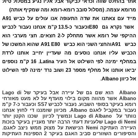
אתר בהחלט שווה וכדאי לביקור אבל אליו נגיע במסלול טיול
מרומא עצמה. (מסלול סובב רומא-רומא ומה שמקיף אותה)
מייד עם צאתנו את שדה התעופה אנו עולים על כביש
A91
אשר נקרא גם
E80
וכעבור כ-13.5 ק"מ אנחנו נעבור לכביש
ההיקפי של רומא אשר מתחלק ל-2 חצאים. חצי מערבי הוא
כביש
A91
והחצי השני הוא כביש
A91 E80
שהוא המשכו של
הכביש עליו אנחנו נוסעים מה שעדיין יחייב אותנו לרדת
במחלף ימינה לפי השילוט אל העיר
Latina
. 16 ק"מ נוספים
יביאו אותנו אל מחלף מספר 23 ושוב נרד ימינה לפי השילוט
אל כיוון
Albano
.
Albano
הוא שם גם של עיירה אבל בעיקר של
Lago di
Albano
אשר מהווה מקום בילוי מועדף על לא מעט מאזרחי
רומא בעיקר בסופי השבוע. נעבור לכביש
SS7
וכעבור כ-7 ק"מ
נעבור במקביל לאגם
Albano
. מכיוון שזמננו די לחוץ אנחנו
נוותר על
Lago di Albano
ונמשיך לכיוון שכנו הקטן יותר
Nemi
Lago di
שלעניות דעתי הרבה יותר מעניין בעיקר בזכות
העיירה העתיקה
Nemi
הנישאת על מצוק ממש ניצב לאגם.
והסיפורים השזורים סביב האגם בעיקר 2 הספינות העתיקות