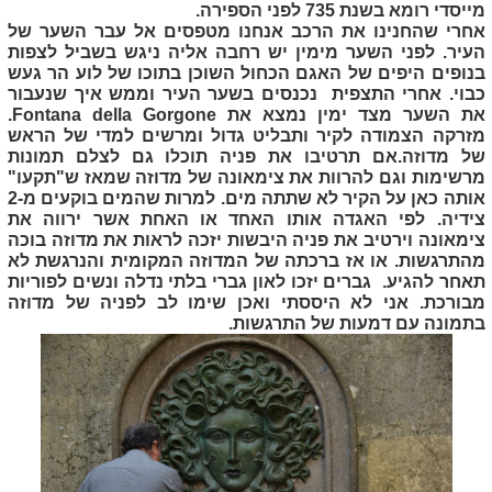
מייסדי רומא בשנת 735 לפני הספירה.
אחרי שהחנינו את הרכב אנחנו מטפסים אל עבר השער של
העיר. לפני השער מימין יש רחבה אליה ניגש בשביל לצפות
בנופים היפים של האגם הכחול השוכן בתוכו של לוע הר געש
כבוי. אחרי התצפית נכנסים בשער העיר וממש איך שנעבור
את השער מצד ימין נמצא את
Fontana della Gorgone
.
מזרקה הצמודה לקיר ותבליט גדול ומרשים למדי של הראש
של מדוזה.אם תרטיבו את פניה תוכלו גם לצלם תמונות
מרשימות וגם להרוות את צימאונה של מדוזה שמאז ש"תקעו"
אותה כאן על הקיר לא שתתה מים. למרות שהמים בוקעים מ-2
צידיה. לפי האגדה אותו האחד או האחת אשר ירווה את
צימאונה וירטיב את פניה היבשות יזכה לראות את מדוזה בוכה
מהתרגשות. או אז ברכתה של המדוזה המקומית והנרגשת לא
תאחר להגיע. גברים יזכו לאון גברי בלתי נדלה ונשים לפוריות
מבורכת. אני לא היססתי ואכן שימו לב לפניה של מדוזה
בתמונה עם דמעות של התרגשות.