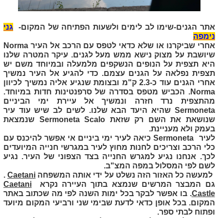
אתר הגנים-שימו לב לימים ולשעות הפתיחה של המקום-
גני
נימפה
אחרי שביקרנו או שלא כדאי לטפס עם הרכב אל העיר
Norma
שיושבת על מצוק נישא ממש מעל לגנים. עיקר המטרה שלנו
היא תצפית על הנופים הנשקפים מלמעלה ובמיוחד משם יש
תצפית נפלאה על הגנים עצמם. כדי להגיע אל העיר נמשיך
אחרי הגנים עוד כ-2.3 ק"מ ובצומת שנגיע אליה נמשיך לכיוון
Norma
. הכביש מטפס בסדרה של סרפנטינות חדות במיוחד.
מהתצפית נרד חזרה ונמשיך אל עיירת ימי הביניים
Sermoneta
שהיא היעד הבא שלנו. לשים לב שיש עוד עיר
שנושאת את השם רק שזאת
Sermoneta Scalo
שנמצאת
בעמק ולא מעניינת.
לעיר
Sermoneta
כיאה לעיר ימי ביניים אי אפשר להיכנס עם
כלי הרכב וצריכים לחנות מחוץ לעיר במגרשי חנייה המיועדים
לכך. אנחנו נגיע למגרש החנייה בצד הצפוני של העיר. נגיע
לשם לפי המסלול במפה המצ"ב.
למעשה כל האזור הזה נשלט על ידי אותה המשפחה
Caetani
.
גם המבצר המרשים שנמצא בתוך העיירה נקרא
Caetani
Castle
. בו אפשר לבקר בכל ימות השנה לפי מה שכתוב באתר
המקום. בכל אופן כדאי לדעת שבימי שני ורביעי המקום מיועד
ופתוח לבתי ספר.