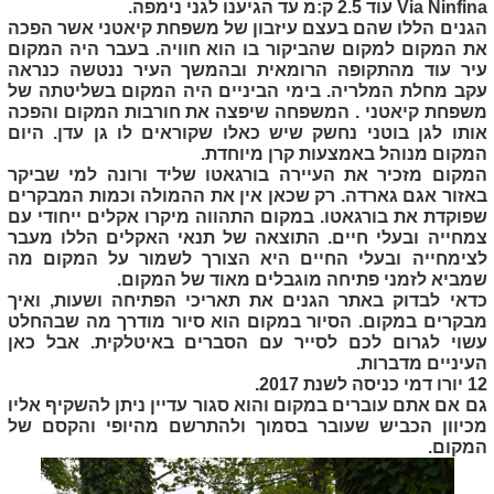
Via Ninfina
עוד 2.5 ק:מ עד הגיענו לגני נימפה.
הגנים הללו שהם בעצם עיזבון של משפחת קיאטני אשר הפכה
את המקום למקום שהביקור בו הוא חוויה. בעבר היה המקום
עיר עוד מהתקופה הרומאית ובהמשך העיר ננטשה כנראה
עקב מחלת המלריה. בימי הביניים היה המקום בשליטתה של
משפחת קיאטני . המשפחה שיפצה את חורבות המקום והפכה
אותו לגן בוטני נחשק שיש כאלו שקוראים לו גן עדן. היום
המקום מנוהל באמצעות קרן מיוחדת.
המקום מזכיר את העיירה בורגאטו שליד ורונה למי שביקר
באזור אגם גארדה. רק שכאן אין את ההמולה וכמות המבקרים
שפוקדת את בורגאטו. במקום התהווה מיקרו אקלים ייחודי עם
צמחייה ובעלי חיים. התוצאה של תנאי האקלים הללו מעבר
לצימחייה ובעלי החיים היא הצורך לשמור על המקום מה
שמביא לזמני פתיחה מוגבלים מאוד של המקום.
כדאי לבדוק באתר הגנים את תאריכי הפתיחה ושעות, ואיך
מבקרים במקום. הסיור במקום הוא סיור מודרך מה שבהחלט
עשוי לגרום לכם לסייר עם הסברים באיטלקית. אבל כאן
העיניים מדברות.
12 יורו דמי כניסה לשנת 2017.
גם אם אתם עוברים במקום והוא סגור עדיין ניתן להשקיף אליו
מכיוון הכביש שעובר בסמוך ולהתרשם מהיופי והקסם של
המקום.