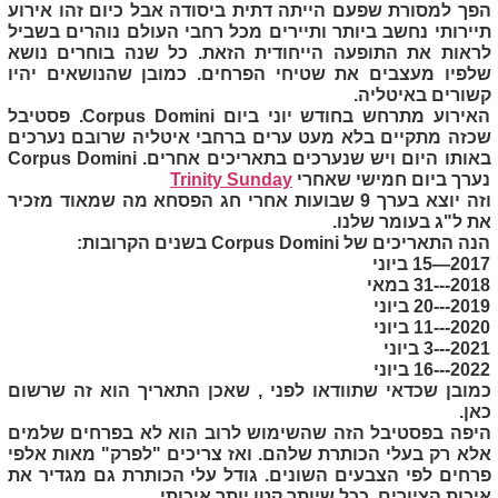
הפך למסורת שפעם הייתה דתית ביסודה אבל כיום זהו אירוע
תיירותי נחשב ביותר ותיירים מכל רחבי העולם נוהרים בשביל
לראות את התופעה הייחודית הזאת. כל שנה בוחרים נושא
שלפיו מעצבים את שטיחי הפרחים. כמובן שהנושאים יהיו
קשורים באיטליה.
האירוע מתרחש בחודש יוני ביום
Corpus Domini
. פסטיבל
שכזה מתקיים בלא מעט ערים ברחבי איטליה שרובם נערכים
באותו היום ויש שנערכים בתאריכים אחרים.
Corpus Domini
נערך ביום חמישי שאחרי
Trinity Sunday
וזה יוצא בערך 9 שבועות אחרי חג הפסחא מה שמאוד מזכיר
את ל"ג בעומר שלנו.
הנה התאריכים של
Corpus Domini
בשנים הקרובות:
2017—15 ביוני
2018---31 במאי
2019---20 ביוני
2020---11 ביוני
2021---3 ביוני
2022---16 ביוני
כמובן שכדאי שתוודאו לפני , שאכן התאריך הוא זה שרשום
כאן.
היפה בפסטיבל הזה שהשימוש לרוב הוא לא בפרחים שלמים
אלא רק בעלי הכותרת שלהם. ואז צריכים "לפרק" מאות אלפי
פרחים לפי הצבעים השונים. גודל עלי הכותרת גם מגדיר את
איכות הציורים. ככל שיותר קטן יותר איכותי.