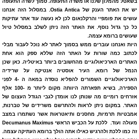
בשאטל מהמלון שלנו או משדה התעופה. סמוך לשדה התעופה
יש את האתר הענק של
Ostia Antica
. במסלול הזה אנחנו
עושים את פומפיי והרקלנאום לכן לא נעשה עוד אתר עתיקות
כל כך גדול נוסף. את האתר הזה ניתן לשלב במסלול טיול
שעושים ברומא עצמה.
היות ואנחנו עוברים ממש בסמוך לאתר לא נוכל לעבור מבלי
לכתוב כמה שורות על האתר הזה שללא ספק הוא אחת
האתרים הארכיאולוגיים מהחשובים ביותר באיטליה. כאן שכן
הנמל של רומא. העיר אוסטיה אנטיקה על שרידיה
הארכיאולוגיים השמורים להפליא נוסדה במאה ה -4 לפני
הספירה, בשיא תפארתה היוותה מקום ליותר מ -100 אלף
אזרחים רומיים מה שנותן לנו אומדן לגבי הגודל העצום של
האתר. במקום ניתן לראות ולהתרשם משרידים של טברנות,
אמבטיות תרמיות, מחסנים ותיאטראות אשר נשתמרו במצב
מעולה ועוד. ללכת על הכביש הראשי
Decumanus Maximus
זה כמו ללכת ולהרגיש כאילו אתה הולך ברומא העתיקה עצמה.