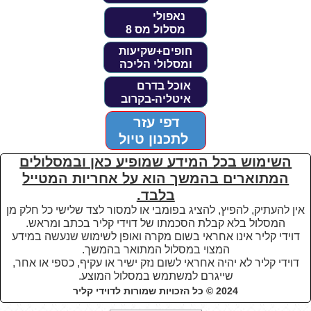
נאפולי
מסלול מס 8
חופים+שקיעות
ומסלולי הליכה
אוכל בדרם
איטליה-בקרוב
דפי עזר
לתכנון טיול
השימוש בכל המידע שמופיע כאן ובמסלולים
המתוארים בהמשך הוא על אחריות המטייל
בלבד.
אין להעתיק, להפיץ, להציג בפומבי או למסור לצד שלישי כל חלק מן
המסלול בלא קבלת הסכמתו של דוידי קליר בכתב ומראש.
דוידי קליר אינו אחראי בשום מקרה ואופן לשימוש שנעשה במידע
המצוי במסלול המתואר בהמשך.
דוידי קליר לא יהיה אחראי לשום נזק ישיר או עקיף, כספי או אחר,
שייגרם למשתמש במסלול המוצע
.
2024 © כל הזכויות שמורות לדוידי קליר