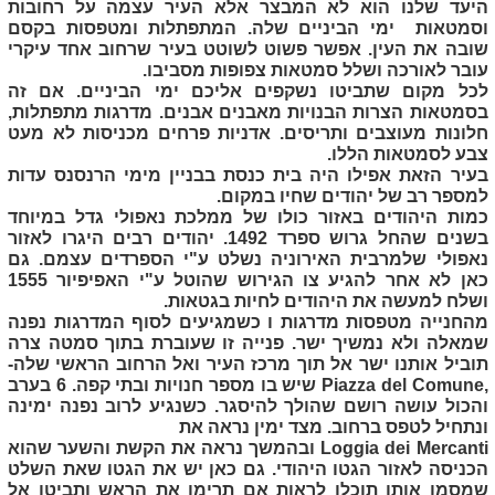
היעד שלנו הוא לא המבצר אלא העיר עצמה על רחובות
וסמטאות ימי הביניים שלה. המתפתלות ומטפסות בקסם
שובה את העין. אפשר פשוט לשוטט בעיר שרחוב אחד עיקרי
עובר לאורכה ושלל סמטאות צפופות מסביבו.
לכל מקום שתביטו נשקפים אליכם ימי הביניים. אם זה
בסמטאות הצרות הבנויות מאבנים אבנים. מדרגות מתפתלות,
חלונות מעוצבים ותריסים. אדניות פרחים מכניסות לא מעט
צבע לסמטאות הללו.
בעיר הזאת אפילו היה בית כנסת בבניין מימי הרנסנס עדות
למספר רב של יהודים שחיו במקום.
כמות היהודים באזור כולו של ממלכת נאפולי גדל במיוחד
בשנים שהחל גרוש ספרד 1492. יהודים רבים היגרו לאזור
נאפולי שלמרבית האירוניה נשלט ע"י הספרדים עצמם. גם
כאן לא אחר להגיע צו הגירוש שהוטל ע"י האפיפיור 1555
ושלח למעשה את היהודים לחיות בגטאות.
מהחנייה מטפסות מדרגות ו כשמגיעים לסוף המדרגות נפנה
שמאלה ולא נמשיך ישר. פנייה זו שעוברת בתוך סמטה צרה
תוביל אותנו ישר אל תוך מרכז העיר ואל הרחוב הראשי שלה-
Piazza del Comune,
שיש בו מספר חנויות ובתי קפה. 6 בערב
והכול עושה רושם שהולך להיסגר. כשנגיע לרוב נפנה ימינה
ונתחיל לטפס ברחוב. מצד ימין נראה את
Loggia dei Mercanti
ובהמשך נראה את הקשת והשער שהוא
הכניסה לאזור הגטו היהודי. גם כאן יש את הגטו שאת השלט
שמסמן אותו תוכלו לראות אם תרימו את הראש ותביטו אל