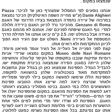
שנמצאו במקום .
אנחנו נוסעים לפי המסלול שמצורף כאן עד לכיכר:
Piazza
Dante Alighieri
(ע"ש מחייה השפה האיטלקית) הכיכר נמצאת
במרכזה של עיירה נחמדה הנמצאת בצידו הדרומי של האגם
Genzano di Roma
. מהכיכר נרד לכיוון האגם בירידה תלולה
למדי. נוף האגם שיפתח לפניכם יפה. אומנם לא מהמם כאגם
גארדה אבל בהחלט יפה. 2.5 ק"מ יביאו אותנו אל תחילת הדרך
המטפסת אל העיירה
Nemi
. השלט עם שם העיר הוא הפוך
לכיוון ההתקדמות ולא רואים אותו.
קצת לפני הפנייה אל העלייה אל העיר עומד מוזיאון מיוחד:
Museo delle Navi Romane
במקום נמצאו שרידי אניות
רומיות עתיקות שנבנו בתקופתו של הקיסר קליגולה והחשיפה
שלהן הייתה בסגנון הסירה שנמצאה בכינרת מתקופת ישו.
להבדיל הגודל. הספינות שנמצאו כאן הן בגודל ענק ונחשבות
למתקדמות מאוד בטכנולוגיה שלהן בהשוואה לתקופה.
הספינות הללו שימשו למעשה כמקום בילוי לקיסר ופמלייתו
ולאחר שנרצח כיאה למה שייצג אותו הוטבעו ספינות
השעשועים הללו במי האגם. בניטו מוסוליני במבצע ראוותני
דאג למשות את הספינות מהאגם. במקום שהספינות יועלו אל
פני המים—מוסוליני "הוריד" את פני המים- פשוט שאבו את מי
האגם. הספינות לא שרדו יותר מדי מחוץ למים ולפי אחת
ההשערות הגרמנים בימי מלחמת העולם השנייה דאגו לשרוף
אותן עם נסיגתם. בכל אופן הספינות נשרפו כמעט לחלוטין.