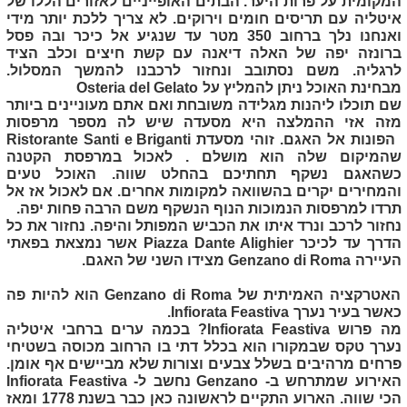
המקומית על פרות היער. הבתים האופייניים לאזורים הללו של
איטליה עם תריסים חומים וירוקים. לא צריך ללכת יותר מידי
ואנחנו נלך ברחוב 350 מטר עד שנגיע אל כיכר ובה פסל
ברונזה יפה של האלה דיאנה עם קשת חיצים וכלב הציד
לרגליה. משם נסתובב ונחזור לרכבנו להמשך המסלול.
מבחינת האוכל ניתן להמליץ על
Osteria del Gelato
שם תוכלו ליהנות מגלידה משובחת ואם אתם מעוניינים ביותר
מזה אזי ההמלצה היא מסעדה שיש לה מספר מרפסות
הפונות אל האגם. זוהי מסעדת
‪Ristorante Santi e Briganti
שהמיקום שלה הוא מושלם . לאכול במרפסת הקטנה
כשהאגם נשקף תחתיכם בהחלט שווה. האוכל טעים
והמחירים יקרים בהשוואה למקומות אחרים. אם לאכול אז אל
תרדו למרפסות הנמוכות הנוף הנשקף משם הרבה פחות יפה.
נחזור לרכב ונרד איתו את הכביש המפותל והיפה. נחזור את כל
הדרך עד לכיכר
Piazza Dante Alighier
אשר נמצאת בפאתי
העיירה
Genzano di Roma
מצידו השני של האגם.
האטרקציה האמיתית של
Genzano di Roma
הוא להיות פה
כאשר בעיר נערך
Infiorata Feastiva
.
מה פרוש
Infiorata Feastiva
? בכמה ערים ברחבי איטליה
נערך טקס שבמקורו הוא בכלל דתי בו הרחוב מכוסה בשטיחי
פרחים מרהיבים בשלל צבעים וצורות שלא מביישים אף אומן.
האירוע שמתרחש ב-
Genzano
נחשב ל-
Infiorata Feastiva
הכי שווה. הארוע התקיים לראשונה כאן כבר בשנת 1778 ומאז