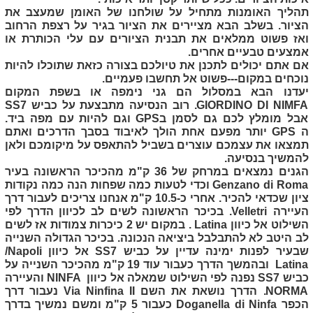
תהליך האומנות מתחיל על שולחנו של האומן שמעצב את
הציור. בשלב הבא מציירים את הציור בגיר על רצפת הרחוב
ואז פשוט ממלאים את תבנית הציורים עם עלי הכותרת או
אמצעים טבעיים אחרים.
אם אתם יכולים לתכנן את טיולכם בצורה כזאת שתוכלו להיות
נוכחים במקום---פשוט אל תחשבו פעמיים.
יעדנו הבא במסלול הם גני נימפה או בשפת המקום
GIORDINO DI NIMFA
. רוב הנסיעה מתבצעת על כביש
SS7
אבל מומלץ לכם גם לסמן ב
GPS
וגם להיות עם מפה ביד.
ה
GPS
יותר מפעם אחת הולך לאיבוד בסבך הדרכים ואתם
תמצאו את עצמכם עוצרים בשביל להתאפס על מיקומכם ולאן
להמשיך בנסיעה.
הגנים נמצאים במרחק של 36 ק"מ מהכיכר הראשונה בעיר
Genzano di Roma
וכדי לטעות כמה שפחות הנה כמה נקודות
ציון שכדאי להכיר. אחרי כ-10.5 ק"מ אנחנו צריכים לעבור דרך
העיירה
Velletri
. בכיכר הראשונה לשים לב לכיוון הדרך לפי
השילוט אל כיוון
Latina
. במקום יש 2 כיכרות צמודות אז לשים
לב היטב לא להתבלבל ביציאה הנכונה. בכיכר הגדולה השנייה
שבעיר לפנות ימינה עדיין על כביש
SS7
אל כיוון
Napoli
/
Latina
ובהמשך הדרך כעבור עוד 19 ק"מ מהכיכר השנייה על
כביש
SS7
נפנה לפי השילוט שמאלה אל כיוון
NINFA
והעיירה
NORMA
. הדרך נושאת את השם
Via Ninfina II
נעבור דרך
הכפר
Doganella di Ninfa
כעבור 5 ק"מ ומשם נמשיך בדרך