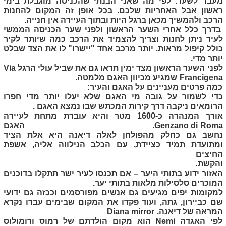
מעבר לשער. לפי מה שאני הבנתי שהכניסה מוגבלת בימי
ראשון אבל האחריות שלכם. בכל אופן זה המקום להחנות
הרכב ולהמשיך מכאן ברגל היות ובתוך העיירה אין חנייה.
בדרך כלל אחרי השער הראשון ולפני שער הכניסה הממשי
לעיר ניתן לחנות וצריך להצמיד את הרכב כמה שיותר לקיר
כולל קיפול מראות. יותר מרכב אחד "יישרו" לו את הצד שבלט
יותר מדי.
לפני השער הראשון מצד ימין תראו גם את שביל עולי הרגל
Via
Francigena
שמגיע מכיוון האגם מלמטה.
כמה פרטים מעניינים על האגם והעיר:
כדי לשמור על גובה מי האגם שלא יעלו יותר מדי חפרו
הרומאים ניקבה דרך קירות המכתש שבו נמצא האגם .
אורך המנהרה כ-1600 מטר והיא עוברת מתחת לעיירה
Genzano di Roma
. האגם
נחשב גם כחלק מהפולחן לאלה דיאנה היא אלת הציד
ומתועדת תמיד כציידת, עם הכלב הנילווה אליה, אשפת
החיצים
והקשת
.
האזור ידוע בתותי היער – אם תכנסו לעיר ישר תתקלו בדוכנים
המוכרים סלסילות מלאות בתותי יער.
למקומות יפים מגיעים גם אנשים מפורסמים וככזה גם ידועי
שם כביירון, גתה, ועוד פקדו את המקום שבימים עברו נקרא
המראה של דיאנה.
Diana mirror
לפי האגדה
Nemi
הוא מקום הולדתם של רמוס ורומולוס