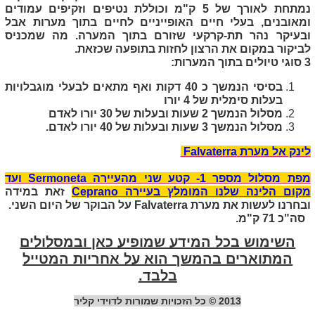
נמתחת לאורך של 5 ק"מ וכוללת נטיפים וזקיפים עמודים
ומאובנים, בעלי חיים האופייניים לחיים בתוך מערות אבל
ובעיקר נהר תת-קרקעי שזורם בתוך המערה. מה שמכניס
לביקור במקום את הרצון לחזות בתופעה שכזאת.
3 סוגי טיולים בתוך המערות:
בסיסי הנמשך כ 40 דקות ואף מתאים לבעלי מוגבלויות
בעלות סימלית של 4 יורו
מסלול הנמשך 2 שעות ובעלות של 30 יורו לאדם
מסלול הנמשך 3 שעות ובעלות של 40 יורו לאדם.
לינק אל מערת
Falvaterra
מפת מסלול מספר 1- קטע שני מהעיירה
Sermoneta
ועד
מקום הלינה שלנו המומלץ בעיירה
Ceprano
זאת במידה
ובחרנו לעשות את מערת
Falvaterra
על הבוקר של היום השני.
סה"כ 71 ק"מ.
השימוש בכל המידע שמופיע כאן ובמסלולים
המתוארים בהמשך הוא על אחריות המטייל
בלבד.
2013 © כל הזכויות שמורות לדוידי קליר