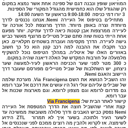
המוזיאון שופץ ונבנה דגם של ספינה אחת אשר נמצא במקום
רק שהגודל שלו הוא כחמישית מהגודל המקורי של הספינות.
3 יורו דמי כניסה 9:00-18:00 בראשון עד השעה 14:00
מתחילים בטיפוס אל העיירה
Nemi
. אנחנו נכנסים לדרך
מיוחדת וצרה באופן מיוחד. הדרך מרוצפת לכל אורכה עד
לעיירה ממרצפות אבן קטנות כיאה לדרך עתיקה. יותר מפעם
אחת הייתי בטוח שזה סתם שביל מטיילים מרוצף מאשר כביש
גישה לעיירה. הדרך מקסימה ועוברת בשטחים חקלאיים. כאן
כבר תקבלו את ההבנה למה רכב קטן הוא כל כך חשוב
באזורים האלו של איטליה. במהלך הטיפוס נוכל להשקיף
מלמעלה על חורבות המקדש של האלה דיאנה שהיה במקום.
כ 300 מטר לפני שער הכניסה הראשון לעיר-למעשה שער
ניצחון, יש השתלבות של שביל מטיילים מפורסם שעובר דרך
היישוב והאגם
Nemi
.
זהו השביל הנושא את השם
Via Francigena
. מערכת שלמה
של שבילים עליהם עולי רגל היו עושים את דרכם אל עבר רומא
גם מדרום לרומא וגם מצפון לרומא. וגם מארצות שכנות אל
עבר רומא.
קישור לאתר הבית של:
Via Francigena
קצת אחרי שהשביל חוצה את הדרך המטפסת אל העיירה
Nemi
נפסק כביש האבנים ודרך סלולה משובשת ממשיכה עד
לשער העיר ולתוכה. בשער איך לא תמרור
ZTL
הידוע
לשימצה. אז לקרוא ולהבין מה רוצים ממכם לפני שנכנסים אל