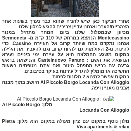
אחרי הביקור כאן שיש להניח שהוא כבר נערך בשעות אחר
הצהריים/הערב ואנחנו עדיין צריכים להגיע למלון שלנו.
מכיוון שבמסלול שלנו ביום המחר מתחיל במנזר
Montecassino
הנמצא במרחק של 110 ק"מ מ-
Sermoneta
אנחנו נתקדם כמה שיותר קרוב אל העיירה
Cassino
. כדי
להינות מ-2 העולמות גם להיות קרוב וגם להעביר את הלילה
במקום משגע ההמלצה היא על עיירת ימי ביניים זעירא
הנושאת את השם :
Castelnuovo Parano
והנישאת בראש
גבעה עם כביש מתפתל היטב ואם אתם מטפסים בשעות
החשיכה אז מומלץ להגדיל עירנות בעיקר בסיבובים.
במקום אפשר למצוא 2 מלונות לפחות :
Al Piccolo Borgo Locanda Con Alloggio
היושב בתוך מבנה
אבנים מעניין ויפה.
מלון:
Al Piccolo Borgo
Locanda Con Alloggio
מלון נוסף במקום עם ציון מעולה במקום הוא מלון:
Pietra
Viva apartments & relax