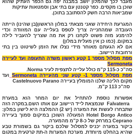
מעבר לכך שהמלון יושב במבנה יפה גם הכפר העתיק שהוא
שוכן בו מקסים. כפר קטנטן עם בתי אבן וסמטאות עתיקות
שמביאות הרבה חשק להסתובב בתוכן.
המגרעת היחידה שאני מצאתי במלון הראשון(בן שהינו) הייתה
העובדה שמהחנייה צריך לטפס בעלייה עם המזוודה וכדי
להימנע מזה פשוט לקחנו רק את מה שצריך להעביר לילה
במקום. (כמו כן אין מעלית במלון)
אם לא הגעתם מאוחר מידי נצלו את הזמן לשיטוט בין בתי
ורחובות היישוב.
מפת מסלול מספר 1 קטע ראשון משדה התעופה ועד לעיירה
Sermoneta
סה"כ כ-115 ק"מ כולל עלייה לתצפית לעיר
Norma
.
מפת מסלול מספר 1- קטע שני מהעיירה
Sermoneta
ועד
מקום הלינה שלנו המומלץ בעיירה
Castelnuovo Parano
סה"כ 113 ק"מ.
אפשרות נוספת להתחיל את יום המחר הוא במערת
Falvaterra
שנמצאת לייד היישוב עם אותו השם.במקרה הזה
שתבחרו לעשות את המערה (יש 2) ההמלצה היא לישון במלון:
Hotel Borgo Antico
המעולה השוכן במיקום סמוך בעיירה
Ceprano
במרחק של כ-8 ק"מ מהמערה.
ביקור במערה יכניס למסלול שלכם ביקור גם בשמורת טבע
שהיא בהחלט מיוחדת. מערכת המערות ה-תת קרקעית במקום