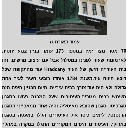
עמוד תאורת גז
70 מטר מצד ימין במספר 173 עומד בניין צנוע יחסית
לארמונות שעוד לפנינו במסלול אבל עם עיצוב מרשים. זהו
בית העירייה הישן של העיר Hradcany עוד מהתקופה שכל
רובע היווה עיר.משנת 1784 אוחדו רובעי העיר לעיר אחת
גדולה ולא היה עוד צורך בבית עירייה. היום הבניין היפה הזה
משמש כבית מגורים.העיטורים שעל המבנה נעשו בסגנון
סגרפיטו. סגנון שהובא מאיטליה והיה אחד ממאפייני הסגנון
הרנסנסי. לימים כיסו את העיטורים הללו במעטה בסגנון
בארוקי. העיטורים היפים המקוריים התגלו במקרה במהלך