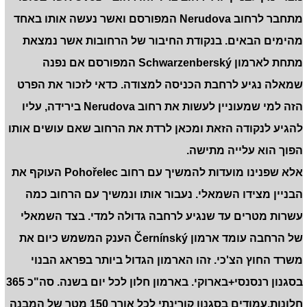
מתחבר לרחוב Nerudova המפורסם ואשר נעשה אותו באחד
מהימים הבאים. בנקודת החיבור של הרחובות אשר נמצאת
מתחת לארמון Schwarzenberský המפורסם אם נפנה
שמאלה נגיע לרחבת הכניסה למצודה. כדאי לזכור את הפרט
הזה למי שמעוניין לעשות את רחוב Nerudova בירידה, עליו
להגיע לנקודה הזאת ומכאן לרדת את הרחוב שאם עושים אותו
הפוך הוא עלייה מתישה.
אלא שפנינו מועדות להמשיך עם רחוב Pohořelec העוקף את
הבניין מצידו השמאלי. נעבור אותו ונמשיך עם הרחוב כמה
עשרות מטרים עד שנגיע לרחבה גדולה למדי. בצד השמאלי
של הרחבה עומד ארמון Černínský הענק המשמש כיום את
משרד החוץ הצ'כי. זהו הארמון הגדול ביותר בפראג הבנוי
בסגנון רנסנסי+בארוקי. בארמון חלון לכל יום בשנה. סה"כ 365
חלונות.עמודים בסגנון קורינתי לכל אורך 150 מטר של המבנה