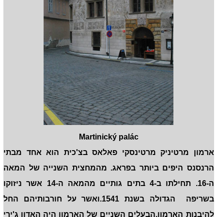
Martinický palác
ארמון מרטיניק מרטינסקי פאלאס בצ'כית הוא אחד מבתי
הרנסנס היפים ביותר בפראג. מהמחצית השנייה של המאה
ה-16. תחילתו ב-4 בתים גותיים מהמאה ה-14 אשר ניזוקו
בשריפה הגדולה בשנת 1541.ואשר על חורבותיהם החל
להיבנות הארמון.הבעלים השניים של הארמון היה האדון ג'ירי