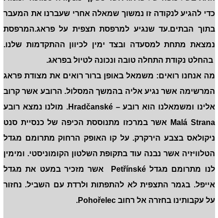
כדי להגיע לנקודה זו נמשוך שמאלה אחרי שעברנו את המעבר
בתוך הבתים.עד שנגיע למרפסת תצפית על פראג.המרפסת
נמצאת מתחת למסעדה ובצד ימין לכיוון ההתקדמות שלנו.
בהחלט נקודת התחלה טובה ונכונה לטיול בפראג.
מה אנחנו רואים: משמאל באופן ברור רואים את מצודת פראג
המרשימה אשר נגיע אליה בהמשך המסלול. הרובע אשר קרוב
אלינו ומשמאלנו הוא רובע – Hradčanské. מולנו נמצא רובע
Malá Strana אשר במרכזו מתנוססת הכיפה של כנסיית סנט
ניקולאס בצבע הירקרק. על קו האופק הרחוק מתרומם מגדל
הטלוויזיה אשר נבנה עוד בתקופת השלטון הקומוניסטי. ומימין
לנו מתרומם מגדל Petřínské אשר מזכיר במעט את מגדל
אייפל. בגמר התצפית לא להתפתות ולרדת עם השביל. נחזור
על עקבותינו בחזרה אל רחוב Pohořelec.