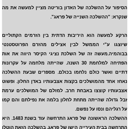
הסיפור על ההשלכה של האדון בוריטה מציין למעשה את מה
שנקרא: "ההשלכה השנייה של פראג".
הרקע למעשה הוא היריבות הדתית בין הזרמים הקתוליים
שיוצגו ע"י הממשל לבין אצילים מהזרם הפרוטסטנטי
בבוהמיה.מעשה זה של השלכת נציגי הקיסר היווה את אות
הפתיחה למלחמת 30 השנה. שהייתה מלחמה על עקרונות
דתיים ואשר כולם נלחמו בכולם. מספרים שבעת ההשלכה
נאחז אחד מהמושלכים בקצות אצבעותיו באדן החלון. ופשוט
אצבעותיו קוצצו באבחת חרב. למזלם של המושלכים ערמת
זבל גדולה שהייתה מתחת לחלון בלמה את נפילתם והם קמו
על רגליהם ונסו על נפשם.
ההשלכה הראשונה של פראג התרחשה עוד בשנת 1483. היא
התרחשה בבית העירייה הישן של פראג. בהשלכה הזאת הוטלו