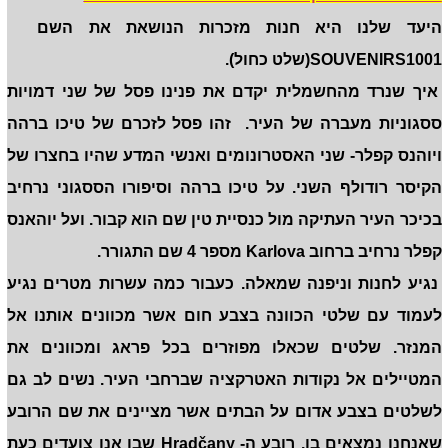
היעד שלנו היא חנות מזכרות הנושאת את השם
SOUVENIRS1001(שלט כחול).
איך שנרד מהחשמלית יקדם את פנינו פסל של שני דמויות
ססגוניות מעברה של העיר. זהו פסל לזכרם של טיכו ברהה
ויוהנס קפלר- שני האסטרונומים ואנשי המדע שהיו בחצרו של
הקיסר רודולף השני. על טיכו ברהה וסיפורו הססגוני נרחיב
בכיכר העיר העתיקה מול כנסיית טין שם הוא קבור. ועל יוהאנס
קפלר נרחיב ברחוב Karlova מספר 4 שם התגורר.
נגיע לחנות וניפנה שמאלה. כעבור כמה עשרות מטרים נגיע
לעמוד עם שלטי הכוונה בצבע חום אשר מכוונים אותנו אל
המנזר. שלטים שכאלו מפוזרים בכל פראג ומכוונים את
המטיילים אל נקודות האטרקציה שברחבי העיר. נשים לב גם
לשלטים בצבע אדום על הבתים אשר מציינים את שם הרובע
שאנחנו נמצאים בו. רובע ה- Hradčany שבו אנו צועדים כעת