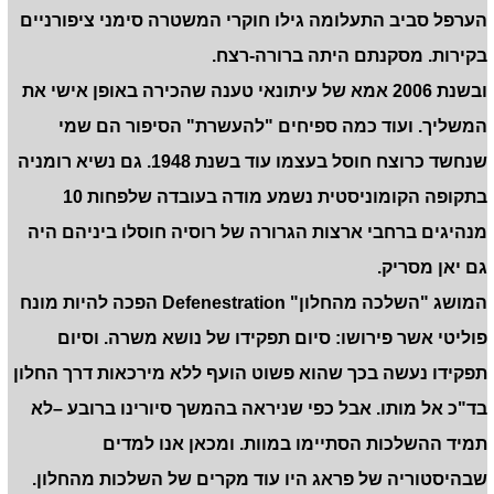
הערפל סביב התעלומה גילו חוקרי המשטרה סימני ציפורניים
בקירות. מסקנתם היתה ברורה-רצח.
ובשנת 2006 אמא של עיתונאי טענה שהכירה באופן אישי את
המשליך. ועוד כמה ספיחים "להעשרת" הסיפור הם שמי
שנחשד כרוצח חוסל בעצמו עוד בשנת 1948. גם נשיא רומניה
בתקופה הקומוניסטית נשמע מודה בעובדה שלפחות 10
מנהיגים ברחבי ארצות הגרורה של רוסיה חוסלו ביניהם היה
גם יאן מסריק.
המושג "השלכה מהחלון" Defenestration הפכה להיות מונח
פוליטי אשר פירושו: סיום תפקידו של נושא משרה. וסיום
תפקידו נעשה בכך שהוא פשוט הועף ללא מירכאות דרך החלון
בד"כ אל מותו. אבל כפי שניראה בהמשך סיורינו ברובע –לא
תמיד ההשלכות הסתיימו במוות. ומכאן אנו למדים
שבהיסטוריה של פראג היו עוד מקרים של השלכות מהחלון.