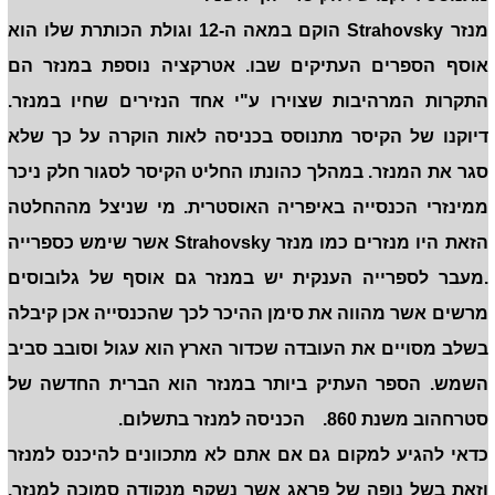
מנזר Strahovsky הוקם במאה ה-12 וגולת הכותרת שלו הוא
אוסף הספרים העתיקים שבו. אטרקציה נוספת במנזר הם
התקרות המרהיבות שצוירו ע"י אחד הנזירים שחיו במנזר.
דיוקנו של הקיסר מתנוסס בכניסה לאות הוקרה על כך שלא
סגר את המנזר. במהלך כהונתו החליט הקיסר לסגור חלק ניכר
ממינזרי הכנסייה באיפריה האוסטרית. מי שניצל מההחלטה
הזאת היו מנזרים כמו מנזר Strahovsky אשר שימש כספרייה
.מעבר לספרייה הענקית יש במנזר גם אוסף של גלובוסים
מרשים אשר מהווה את סימן ההיכר לכך שהכנסייה אכן קיבלה
בשלב מסויים את העובדה שכדור הארץ הוא עגול וסובב סביב
השמש. הספר העתיק ביותר במנזר הוא הברית החדשה של
סטרחהוב משנת 860. הכניסה למנזר בתשלום.
כדאי להגיע למקום גם אם אתם לא מתכוונים להיכנס למנזר
וזאת בשל נופה של פראג אשר נשקף מנקודה סמוכה למנזר.