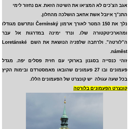
אגב הצ'כים לא המציאו את השיטה הזאת. אם נחזור לימי
התנ"ך איזבל אשת אחאב הושלכה מהחלון.
נלך את 150 המטר לאורך ארמון Černínský ונתרשם מגודלו
ומהארכיטקטורה שלו. ונרד ימינה במדרגות אל עבר
ה"לורטה". ולרחבה שלפניה הנושאת את השם Loretánské
náměst.
זוהי כנסייה בסגנון בארוקי עם חזית פסלים יפה. מגדל
פעמונים ובו 27 פעמונים שהובאו מאמסטרדם ובימות הקיץ
בכל שעה עגולה יש קונצרט של הפעמונים הללו.
קונצרט הפעמונים בלורטה