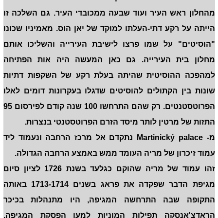
מהחלון ראש העיר ועוד שבעה ממכובדי העיר. גם השלכה זו
הייתה על רקע דתי-העלתו למוקד של יאן הוס. מאמיניו שכונו
"הוסיטים" על שמו פרצו לישיבת העירייה והשליכו אותם
מחלון בית העירייה. גם כאן המעשה היה אות הפתיחה
למהפכה ההוסיטית שהיתה בעלת רקע של השקפות דתיות
שונות בין הקתולים להוסיטים שדגלו בעקרונות דומים לאלו
הפרוטסטנטים. רק שהם התרחשו 100 שנה קודם לפירסום 95
התזות של מרטין לותר מיסד הזרם הפרוטסטנטי בנצרות.
מ- Martinický palace נתקדם אל מרכז הרחבה ונעמוד ליד
עמוד זיכרון של מריה העומד ממש באמצע הרחבה הגדולה.
זהו עמוד של מריה שהוקם כגלעד בשנת 1726 לציון סיום
מגיפת הדבר שפקדה את פראג בשנים 1713-1714 באותה
התקופה שבה התרחשה המגיפה, היו מתנהלות בכיכר
הראדצ'אנסקה תפילות המוניות למען הפסקת המגיפה.