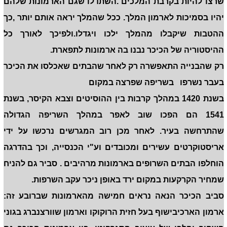
שרצו להיות בקרבת המלכים .השתדלו שגם הארמונות שלהם
יהיו בסמיכות לארמון המלך. ככל שהמלך יראה אותם יותר ,כך
ההטבות שיקבלו מהמלך ילכו ויגדלו.ולפיכך לאורך כל
ההיסטוריה של הכיכר נבנו בה ארמונות לתפארת.
רק שהבנייה התאפשרה רק לאחר שהבתים שאכלסו את הכיכר
בעבר נשרפו בשריפה שפרצה במקום
בשנת 1420 במהלך קרבות בין ההוסיטים וצבא הקיסר, בשנת
1541 הם הפכו שוב לאפר במהלך השריפה הגדולה
שהתרחשה בעיר. לאחר מכן רוב המגרשים נרכשו על ידי
אריסטוקרטים עשירים ומכובדים וע"י הכנסייה, וכך בהדרגה
הוחלפו הבתים השרופים בארמונות מרהיבים . סביר גם להניח
שמחיר הקרקעות במקום ירד באופן ניכר עקב השרפות.
סביב הכיכר הנאה נראים חמישה מהארמונות שברובע זה:
ארמון הארכיבישוף בעל חזית הרוקוקו וארמון שוורצנברג בגוני