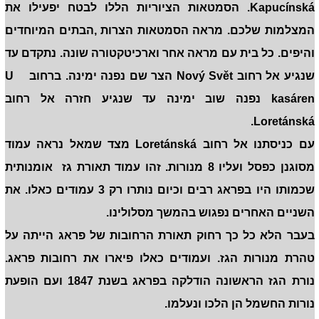
Kapucínská. הסמטאות הציוריות הללו לבטח יפעילו את
המצלמות שלכם. מראה הסמטאות הצרות ,הבתים המיוחדים
והיפים. כל בית עם מראה אחר וארכיטקטורה שונה. נתקדם עד
שנגיע אל רחוב Nový Svět הצר שם נפנה ימינה. ברחוב U
kasáren‬‏ נפנה שוב ימינה עד שנגיע חזרה אל רחוב
Loretánská‬‏.
עם כניסתנו אל רחוב Loretánská‬‏ מצד שמאל נראה עמוד
מסוגנן כפסל ועליו 8 מנורות. זהו עמוד תאורת גז אומנותית
שכמותו היו בפראג רבים וכיום נותרו רק 3 עמודים כאלו. את
השניים האחרים נפגוש בהמשך מסלולינו.
בעבר הלא כל כך רחוק תאורת הרחובות של פראג הייתה על
טהרת מנורות הגז. ועמודים כאלו פיארו את רחובות פראג.
נורת הגז הראשונה הודלקה בפראג בשנת 1847 ועם הופעת
נורות החשמל הן הלכו ונעלמו.