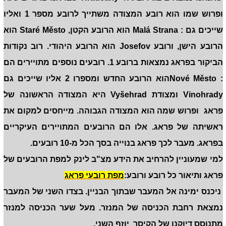
ופרוש שמו הוא רובע המצודה משתייך לרובע מספר 1 ואליו
שייכים גם : Malá Strana הוא הרובע הקטן, Staré Město הוא
הרובע הישן, ורובע Josefov הוא הרובע היהודי. רוב נקודות
הביקור בפראג נמצאות ברובע 1. רובעים נוספים מתויירים הם
: Nové Městoהוא הרובע החדש ומספרו 2 אליו שייכים גם
Vinohrady ומצודת Vyšehrad היא המצודה הראשונה של
פראג ופרוש שמה הוא המצודה הגבוהה. מייחסים למקום את
ראשיתה של פראג. אלו הם הרובעים המתויירים העיקריים
בפראג. מעבר לכך פראג בנוייה בסך הכל מ-10 רובעים.
למי שמעוניין להרחיב את הידע מצ"ב לינק למפת הרובעים של
פראג ותיאור כל רובע ורובע:
מפת רובעי פראג
ניכנס ימינה אל המעבר שבתוך הבניין. בצדו השני של המעבר
נמצאת רחבת הכניסה של המנזר. מעל שער הכניסה למנזר
מתנוסס דיוקנו של הקיסר יוזף השני.