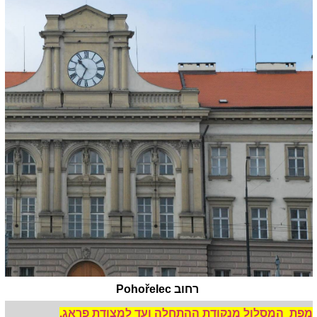
רחוב Pohořelec
מפת המסלול מנקודת ההתחלה ועד למצודת פראג.