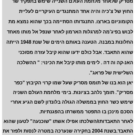
מסריק שלאחר מלחמת העולם השנייה שימש בתפקיד שר
החוץ של צ'כיה והיה אחד המתנגדים העיקריים לעליית
הקומוניזם בארצו. התנגדותו הסתיימה בכך שהוא נמצא מת
לבוש בפיג'מה למרגלות הארמון לאחר שנפל אל מותו מאחד
החלונות במבנה. הטענה באותם הימים של שנת 1948 הייתה
שהוא התאבד. אבל כולם ידעו שהוא קיבל עזרה מסוכני
האנ-קה וה דה . לימים מותו קיבל את הכינוי: " ההשלכה
השלישית של פראג".
יאן הוא בנו של תומס מסריק שעל שמו קרוי הקיבוץ "כפר
מסריק". תומך נלהב בציונות. בימי מלחמת העולם השניה
שימש כשר החוץ בממשלה הגולה בלונדון לשם הגיע אחרי
הסכם מינכן בו התפטר ממשרתו בהפגנתיות.
לאחר התאבדותו/השלכתו אפילו אשתו "שוכנעה" לטעון שהוא
התאבד.בשנת 2004 בחקירה שנערכה במטרה לנסות ולפזר את