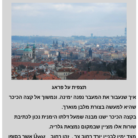
תצפית על פראג
איך שנעבור את המעבר נפנה ימינה. ונמשוך אל קצה הכיכר
שהיא למעשה בצורת מלבן מוארך.
בקצה הכיכר ישנו מבנה שמעל דלתו הימנית נכון לכתיבת
שורות אלו מציין שבמקום נמצאת גלריה.
מצד ימין לבניין יורד רחוב צר . זהו רחוב Úvoz אשר בסופו