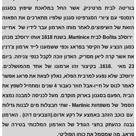
בוריטה לבית מרטיניק. אשר החל במלאכת שיפוץ בסגנון
רנסנסי עם ציורי הסגרפיטו סגנון שלפיו מתארכים את הפאזה
הזאת של השיפוצים.לאחר מותו הארמון עבר לידיו של אחיינו
ירוסלב Bořita לבית Martinice. בשנת 1618 אותו ירוסלב מכהן
כסגן הנציג של הקיסר בפראג וכפי ששמענו לייד ארמון צ'רנין
את אשר קרה ליאן מסריק. האדון זוכה לקבל כנפי צניחה. ביום
23 מאי .1618. בקיצור זהו ארמונו של אחד מהמושלכים.
ירוסלב שלא נפגע למרבית הפלא, נאלץ לצאת את פראג אפשר
לאמר לנוס על חייו-אבל חוזר כעבור 4 שנים ומתחיל לשפץ את
הבית ,הפעם בסגנון בארוק מוקדם. מעל לכניסה למבנה נמצא
הסמל של משפחות Martinic - שתי חבצלות מים לבנות גדלות
עם כוכב הזהב באמצע על רקע אדום.(הצבעים דהו) . הארמון
נבנה כהעתק בחצי הגודל של הארמון המלכותי בטירה של
פראג. מה שמסמל את כוחו הפוליטי.