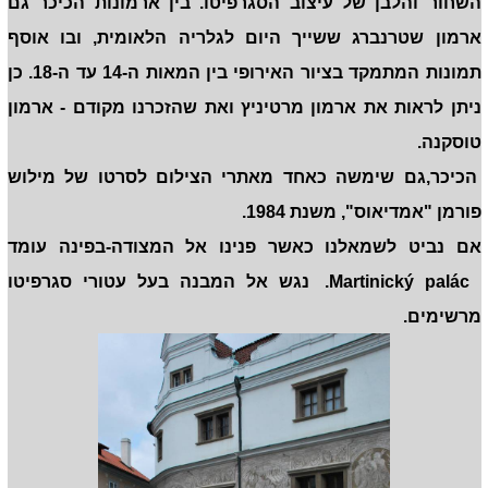
השחור והלבן של עיצוב הסגרפיטו. בין ארמונות הכיכר גם
ארמון שטרנברג ששייך היום לגלריה הלאומית, ובו אוסף
תמונות המתמקד בציור האירופי בין המאות ה-14 עד ה-18. כן
ניתן לראות את ארמון מרטיניץ ואת שהזכרנו מקודם - ארמון
טוסקנה.
הכיכר,גם שימשה כאחד מאתרי הצילום לסרטו של מילוש
פורמן "אמדיאוס", משנת 1984.
אם נביט לשמאלנו כאשר פנינו אל המצודה-בפינה עומד
Martinický palác. נגש אל המבנה בעל עטורי סגרפיטו
מרשימים.