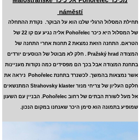
מכיכר Pohořelec אל כיכר Malostranské
náměstí
תחילת המסלול הרגלי שלנו הוא על הבוקר. נקודת ההתחלה
של המסלול היא כיכר Pohořelec אליה נגיע עם קו 22 של
הטראם. התחנה הזאת נמצאת 2 תחנות אחרי התחנה של
המצודה Pražský hrad . חלק לא מבוטל של הנוסעים יורדים
בתחנת המצודה אבל בכך הם מפסידים כמה נקודות מעניינות
אשר נמצאות בהמשך. לכשנרד בתחנת Pohořelec ניראה את
חלקם העליון של צריחי מנזר Strahovsky klaster המתנשאים
אל מעל לשורת הבתים של רחוב Pohořelec. הבניין עם השעון
שמופיע בתמונה הוא סימן היכר שאנחנו במקום הנכון.