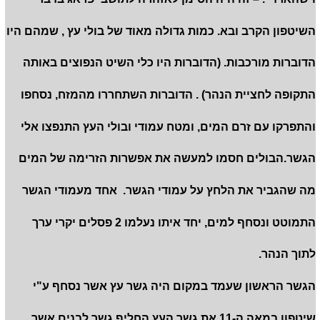
השיטפון הקרב ובא. כמות גדולה מאוד של בולי עץ , שמהם היו
הדוברות מורכבות. (הדוברות היו כלי השיט הנפוצים באותה
התקופה לחציית הנהר) . הדוברות השתחררו מהמזח, נסחפו
והתפרקו עם זרם המים, ומטח עמודי ובולי העץ התנפצו אלי
הגשר.הבולים חסמו למעשה את אפשרות הזרימה של המים
מה שהגביר את הלחץ על עמודי הגשר. אחד מעמודי הגשר
התמוטט ונסחף למים, יחד איתו נעלמו 2 פסלים יקרי ערך
לתוך הנהר.
הגשר הראשון שעמד במקום היה גשר עץ אשר נסחף ע"י
שיטפון במאה ה-11.את גשר העץ החליף גשר לבנים אשר