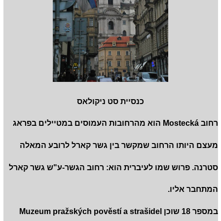
כנסיית סט ניקולאס
רחוב Mostecká הוא מהרחובות העמוסים במטיילים בפראג
מעצם היותו הרחוב שמקשר בין גשר קארל לרובע המאלה
סטרנה. פרוש שמו לעיברית הוא: רחוב הגשר-ע"ש גשר קארל
המתחבר אליו.
במספר 18 שוכן Muzeum pražských pověstí a strašidel