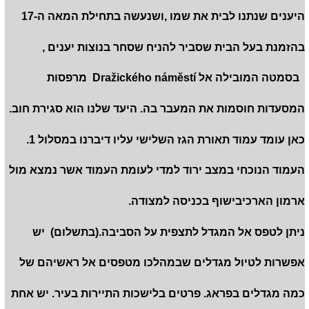
היענים שנתנו לבית את שמו ,ושנעשה בתחילת המאה ה-17
בהזמנת בעל הבית שסביר להניח שסחר בנוצות יענים ,
בסמטה המובילה אל Dražického náměstí מרפסות
המסעדות חוסמות את המעבר בה. היעד שלנו הוא סגירת חוב.
כאן עומד עמוד תאורת הגז השלישי עליו דיברנו במסלול 1.
העמוד הנוכחי במצב ירוד למדי לעומת העמוד אשר נמצא מול
ארמון הארכיבישוף בכניסה למצודה.
ניתן לטפס אל המגדל לתצפית על הסביבה.(בתשלום) יש
אפשרות לטיול מגדלים שבמהלכו מטפסים אל ראשיהם של
כמה מגדלים בפראג. פרטים בלישכות התיירות בעיר. יש אחת