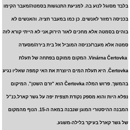
בלבד מסוגל לנוע בה. למניעת התנגשות בסמטה/מעבר הקימו
בכניסה רמזור לאנשים. כן כמו במעבר חציה. והאנשים לא
בוהים בסמטה אלא מחכים לאור הירוק.אני לא הייתי קורא לזה
סמטה אלא מעבר/כניסה המוביל אל בית בירה/מסעדה
Vinárna Čertovka. המקום ממוקם בפתחה של תעלת
Čertovka. היא תעלת המים היוצרת את האי קמפה שאליו נגיע
בהמשך. פרוש המלה Čertovka הוא "זרם השטן". המיקום
נפלא היות והוא מספק נקודת תצפית יפה על גשר קארל.כנ"ל
המבנה ההיסטורי המוגן שנבנה במאה ה-15. הנוף מהמקום
של גשר קארל בעיקר בלילה-משגע.