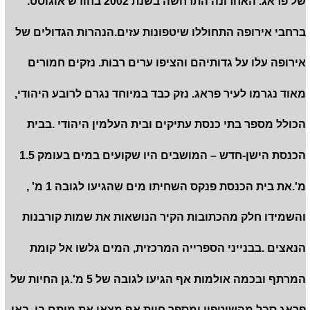
של פראג. האחרונה התרחשה בשנת 2002 בחודש אוגוסט.
ברחבי אירופה התחוללו שיטפונות עזים.הנהרות הגדולים של
אירופה עלו על גדותיהם והציפו ערים רבות. נזקים חמורים
מאוד נגרמו לעיר פראג. נזק כבד במיוחד נגרם לרובע היהודי,
הכולל מספר בתי כנסת עתיקים ובית העלמין היהודי .בבית
הכנסת הישן-חדש – המושבים היו שקועים במים בעומק 1.5
מ'.את בית הכנסת פנקס השחיתו מים שהגיעו לגובה 1 מ' ,
והשמידו חלק מהכתובות הקיר הנושאות את שמות קורבנות
הנאצים .בבנייני הספרייה המרכזית, המים גלשו אל קומת
המרתף ובכמה אולמות אף הגיעו לגובה של 5 מ'.גן החיות של
פראג סבל מהשיטפון ומספר חיות אף מצאו את מותם בו .באי