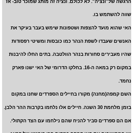
הרגשה של"ונציה". לא לכולם. ונציה זה מותג שמוכר טוב- אז
שווה להשתמש בו.
האי שהוא מועד להצפות ושטפונות שימש בעבר בעיקר את
האנשים שעבדו לשפת הנהר כמו כובסות ומשיטי רפסודות
שהיו מעבירים סחורות בנהר הוולטבה. בתים החלו להיבנות
במקום רק במאה ה-16. בחלקו הדרומי של האי ישנו פארק
נחמד.
השם קמפה(מחנה) מקורו בחיילים הספרדים שחנו במקום
בזמן מלחמת 30 השנה. חיילים אלו נלחמו בקרבות ההר הלבן.
אם הם ספרדים סביר להניח שהם נילחמו עם הצד הקתולי.