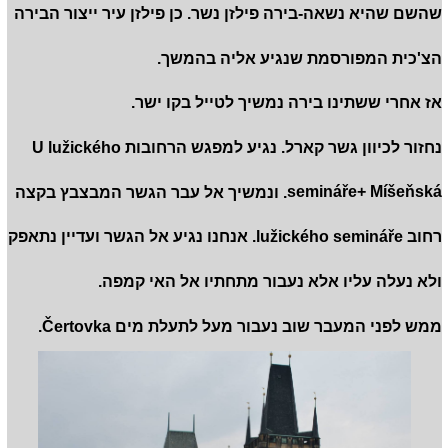
שהשם שהיא נשאה-בירה פילזן נשר. כן פילזן עיר ייצור הבירה
הצ'כית המפורסמת שנגיע אליה בהמשך.
אז אחרי ששתינו בירה נמשיך לטייל בקו ישר.
נחזור לכיוון גשר קארל. נגיע למפגש הרחובות U lužického
semináře+ Míšeňská. ונמשיך אל עבר הגשר המבצבץ בקצה
רחוב lužického semináře. אנחנו נגיע אל הגשר ועדיין נתאפק
ולא נעלה עליו אלא נעבור מתחתיו אל האי קמפה.
ממש לפני המעבר שוב נעבור מעל לתעלת מים Čertovka.