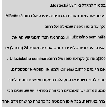
בסמוך למגדל ב- Mostecká 53/4.
נעבור את עמוד תאורת הגז וניפנה ימינה אל רחוב Míšeňská.
נלך עד סופו וניפנה שמאלה אל רחוב
U lužického semináře. נבחר את הצד הימני שעוקף את
הגינה העירונית שלפנינו. נחפש את בית מספר 24 (בכחול) או
100(באדום) לקראת סופו של רחובU lužického semináře .
אם הגעתם לרחוב Cihelná ולמוזיאון קפקא-אז פספסתם.
סביר להניח שתיראו התקהלות במקום ואנשים בוהים לתוך
סמטה צרה. יש האומרים הכי צרה בפראג ויש שטוענים הכי
צרה באירופה. בכל אופן הסמטה כל כך צרה כך שרק אדם אחד