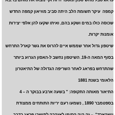
קמפה עיקר תשומת הלב היתה סביב מוזיאון קמפה החדש
שכוסה כולו במים ושקע בהם, ואיתו שקעו להן אלפי יצירות
אומנות יקרות.
שיטפון גדול אחר שממש איים להרוס את גשר קארל התרחש
בסוף המאה ה-19. השיטפון נחשב ל-האסון הגרוע ביותר
שהתרחש בפראג לאחר השריפה הגדולה של התיאטרון
הלאומי בשנת 1881
התיאור מאותה התקופה: " בשעה ארבע בבוקר ה – 4
בספטמבר 1890 , נשמעו רעם יריות התותחים ממצודת
וישהארד". – זה היה הסימן לאזהרה לתושבי פראג בדבר