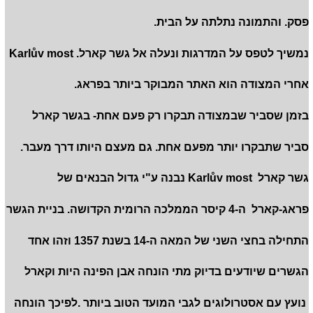
פסק. והתמונה נתלתה על הבית.
נמשיך לטפס על המדרגות ונעלה אל גשר קארל. Karlův most
אחרי המצודה הוא האתר המבוקר ביותר בפראג.
בזמן שסביר שבמצודה תבקרו רק פעם אחת- בגשר קארל
סביר שתבקרו יותר מפעם אחת. גם מעצם היותו דרך מעבר.
גשר קארל Karlův most נבנה ע"י גדול הבנאים של
פראג-קארל ה-4 קיסר הממלכה הרומית הקדושה. בניית הגשר
התחילה בחצי השני של המאה ה-14 בשנת 1357 וזהו אחד
הגשרים שיודעים בדיוק מתי הונחה אבן הפינה היות וקארל
נועץ עם אסטרולוגים לגבי המועד הטוב ביותר .לפיכך הונחה