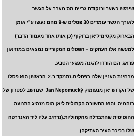
שימשו כשער וכנקודת גביית מס מעבר על הגשר..
לאורך הגשר עומדים 30 פסלים ש-9 מהם נעשו ע"י אומן
הבארוק מקסימיליאן ברוקוף (כן אותו אחד מעמוד הדבר)
למעשה אלו העתקים – הפסלים המקוריים נמצאים במוזיאון
פראג. הם הורדו להגנה מפגעי הטבע.
מבחינת העניין שלנו בפסלים-נתמקד ב-2. הראשון הוא פסלו
של הקדוש יאן מנפומוק Jan Nepomucký שנחשב לפטרון של
בוהמיה. והוא התשובה הקתולית ליאן הוס מנהיג התנועה
ההוסיטית שהתבדלה מהקתוליות.(נרחיב עליו ליד האנדרטה
שלו בכיכר העיר העתיקה).