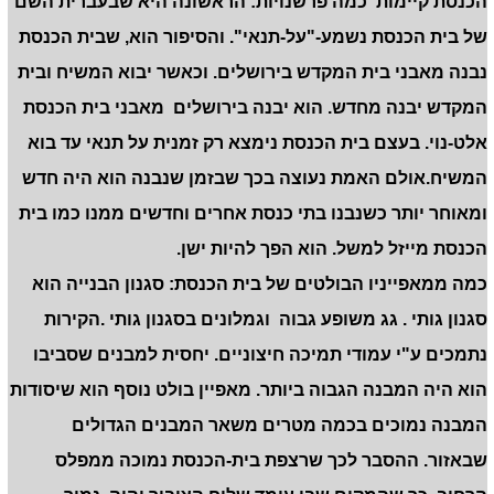
הכנסת קיימות כמה פרשנויות: הראשונה היא שבעברית השם
של בית הכנסת נשמע-"על-תנאי". והסיפור הוא, שבית הכנסת
נבנה מאבני בית המקדש בירושלים. וכאשר יבוא המשיח ובית
המקדש יבנה מחדש. הוא יבנה בירושלים מאבני בית הכנסת
אלט-נוי. בעצם בית הכנסת נימצא רק זמנית על תנאי עד בוא
המשיח.אולם האמת נעוצה בכך שבזמן שנבנה הוא היה חדש
ומאוחר יותר כשנבנו בתי כנסת אחרים וחדשים ממנו כמו בית
הכנסת מייזל למשל. הוא הפך להיות ישן.
כמה ממאפייניו הבולטים של בית הכנסת: סגנון הבנייה הוא
סגנון גותי . גג משופע גבוה וגמלונים בסגנון גותי .הקירות
נתמכים ע"י עמודי תמיכה חיצוניים. יחסית למבנים שסביבו
הוא היה המבנה הגבוה ביותר. מאפיין בולט נוסף הוא שיסודות
המבנה נמוכים בכמה מטרים משאר המבנים הגדולים
שבאזור. ההסבר לכך שרצפת בית-הכנסת נמוכה ממפלס