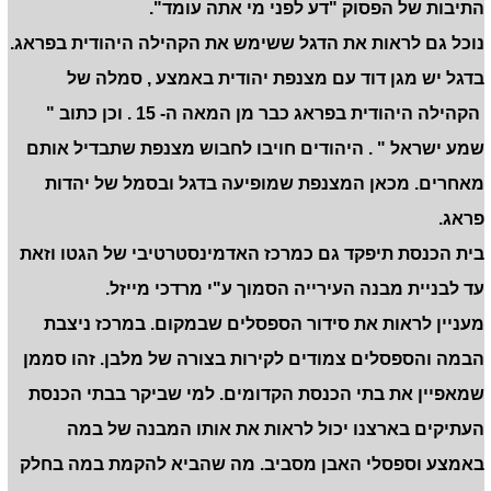
התיבות של הפסוק "דע לפני מי אתה עומד".
נוכל גם לראות את הדגל ששימש את הקהילה היהודית בפראג.
בדגל יש מגן דוד עם מצנפת יהודית באמצע , סמלה של
הקהילה היהודית בפראג כבר מן המאה ה- 15 . וכן כתוב "
שמע ישראל " . היהודים חויבו לחבוש מצנפת שתבדיל אותם
מאחרים. מכאן המצנפת שמופיעה בדגל ובסמל של יהדות
פראג.
בית הכנסת תיפקד גם כמרכז האדמינסטרטיבי של הגטו וזאת
עד לבניית מבנה העירייה הסמוך ע"י מרדכי מייזל.
מעניין לראות את סידור הספסלים שבמקום. במרכז ניצבת
הבמה והספסלים צמודים לקירות בצורה של מלבן. זהו סממן
שמאפיין את בתי הכנסת הקדומים. למי שביקר בבתי הכנסת
העתיקים בארצנו יכול לראות את אותו המבנה של במה
באמצע וספסלי האבן מסביב. מה שהביא להקמת במה בחלק