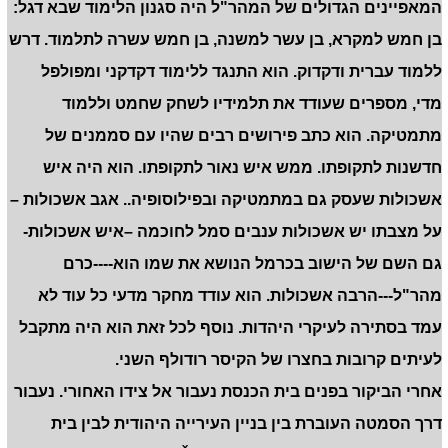
המאפיינים הגדולים של המהר"ל היה סגנון הלימוד שבא דגל:
בן חמש למקרא, בן עשר למשנה, בן חמש עשרה לתלמוד. דרש
ללמוד עברית ודקדוק. הוא התנגד ללימוד דקדקני ומפולפל
מדי, מספרים שעודד את תלמידיו לשחק שחמט וללמוד
מתמטיקה. הוא כתב פירושים רבים שהיו עם סממנים של
חדשנות לתקופתו. ממש איש נאור לתקופתו. הוא היה איש
אשכולות שעסק גם במתמטיקה ובפילוסופיה.. אגב אשכולות –
על מצבתו יש אשכולות ענבים סמל לחוכמה –איש אשכולות-
גם השם של הישוב בכרמל הנושא את שמו הוא----כרם
מהר"ל---הרבה אשכולות. הוא עודד מחקר מדעי כל עוד לא
עמד בסתירה לעיקרי היהדות. נוסף לכל זאת הוא היה מתקבל
לעיתים קרובות בחצרו של הקיסר רודולף השני.
אחרי הביקור בפנים בית הכנסת נעבור אל צידו האחורי. נעבור
דרך הסמטה העוברת בין בניין העירייה היהודית לבין בית