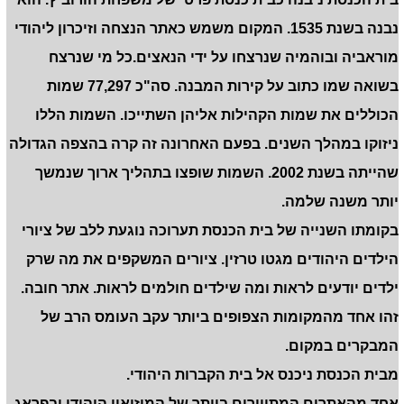
נבנה בשנת 1535. המקום משמש כאתר הנצחה וזיכרון ליהודי
מוראביה ובוהמיה שנרצחו על ידי הנאצים.כל מי שנרצח
בשואה שמו כתוב על קירות המבנה. סה"כ 77,297 שמות
הכוללים את שמות הקהילות אליהן השתייכו. השמות הללו
ניזוקו במהלך השנים. בפעם האחרונה זה קרה בהצפה הגדולה
שהייתה בשנת 2002. השמות שופצו בתהליך ארוך שנמשך
יותר משנה שלמה.
בקומתו השנייה של בית הכנסת תערוכה נוגעת ללב של ציורי
הילדים היהודים מגטו טרזין. ציורים המשקפים את מה שרק
ילדים יודעים לראות ומה שילדים חולמים לראות. אתר חובה.
זהו אחד מהמקומות הצפופים ביותר עקב העומס הרב של
המבקרים במקום.
מבית הכנסת ניכנס אל בית הקברות היהודי.
אחד מהאתרים המתויירים ביותר של המוזיאון היהודי ובפראג