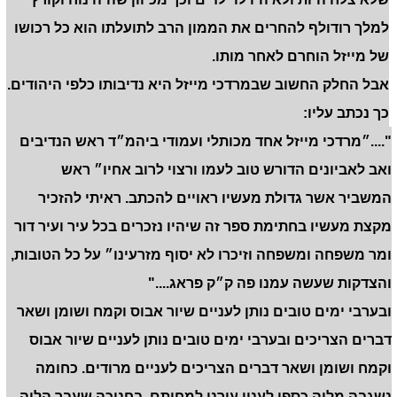
למלך רודולף להחרים את הממון הרב לתועלתו הוא כל רכושו
של מייזל הוחרם לאחר מותו.
אבל החלק החשוב שבמרדכי מייזל היא נדיבותו כלפי היהודים.
כך נכתב עליו:
"....״מרדכי מייזל אחד מכותלי ועמודי ביהמ״ד ראש הנדיבים
ואב לאביונים הדורש טוב לעמו ורצוי לרוב אחיו״ ראש
המשביר אשר גדולת מעשיו ראויים להכתב
.
ראיתי להזכיר
מקצת מעשיו בחתימת ספר זה שיהיו נזכרים בכל עיר ועיר דור
ומר משפחה ומשפחה וזיכרו לא יסוף מזרעינו״ על כל הטובות,
והצדקות שעשה עמנו פה ק״ק פראג...."
ובערבי ימים טובים נותן לעניים שיור אבוס וקמח ושומן ושאר
דברים הצריכים ובערבי ימים טובים נותן לעניים שיור אבוס
וקמח ושומן ושאר דברים הצריכים לעניים מרודים
.
כחומה
נשגבה מלוה כספו לעניי עירנו למחיתם
.
בחנוכה שעבר הלוה