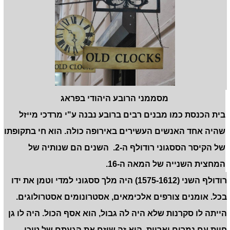
מסממני הרובע היהודי בפראג
בית הכנסת כמו מבנים רבים ברובע נבנה ע"י מרדכי מייזל
שהיה אחד האנשים העשירים באירופה כולה. הוא חי בתקופתו
של הקיסר הססגוני רודולף ה-2. השנים הם שנותיה של
המחצית השנייה של המאה ה-16.
רודולף השני (1575-1612) היה מלך ססגוני למדי וטמן את ידו
בכל. אומנים צורפים אלכימאים, אסטרונומים אסטרולוגים.
הייתה לו סקרנות שלא היה לה גבול, הוא אסף הכול. היה לו גן
חיות עם נמרים ואריות. הוא זה שיזם את הגעתם של טיכו