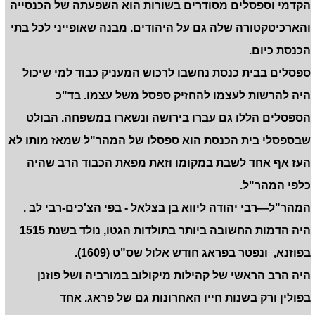
הקדמי וספסלים מסודרים בשורות הוא השפעתה של הכנסייה
והארכיטקטורה שלה גם על היהודים. מבנה שאופייני לכל בתי
הכנסת כיום.
ספסלים בבית כנסת נחשבו לרכוש המעניק כבוד למי שיכול
היה להרשות לעצמו להחזיק ספסל משל עצמו. בד"כ
הספסלים הללו גם עברו בירושה ונשארו במשפחה. הבולט
שבספסלי בית הכנסת הוא ספסלו של המהר"ל שמאז מותו לא
העז אף אחד לשבת במקומו וזאת מפאת הכבוד הרב שהיה
כלפי המהר"ל.
המהר"ל—רבי יהודה ליווא בן בצלאל - בפי הצ'כים-רבי לב .
היה הדמות החשובה ביותר בתולדות הגטו, נולד בשנת 1515
בפוזנא, ונפטר בפראג חודש אלול שס"ט (1609).
היה הרב הראשי של קהילות מיקולוב במורביה ושל פוזנן
בפולין ורק בשנות חייו האחרונות גם של פראג. אחד