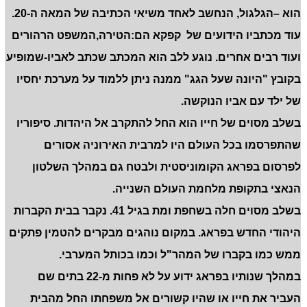
הוא –הגלגול, הנחשב לאחד משיאי הכתיבה של המאה ה-20.
עוד מכתביו הידועים של קפקא הם:הטירה,המשפט הרהורים
ועוד רבים אחרים. נוגע ללב הוא המכתב שכתב לאביו-שמופיע
בקובץ "היונה שעל הגג" ממנה ניתן ללמוד על מערכת יחסיו
של ילד עם אביו הנוקשה.
בשלב מסוים של חייו הוא החל להתקרב אל היהדות. סיפוריו
שהתפרסמו בכל העולם היו למרבית האירוניה אסורים
לפרסום בפראג הקומוניסטית ולבטח גם במהלך השלטון
הנאצי בתקופת מלחמת העולם השנייה.
בשלב מסוים חלה בשחפת ומת בגיל 41. נקבר בבית הקברות
היהודי החדש בפראג. במקום נוהגים מבקרים להטמין פתקים
ממש כמו בקברו של המהר"ל וכמו בכותל המערבי.
במהלך שנותיו בפראג ידוע על לא פחות מ-22 בתים שם
העביר את חייו או שהיו קשורים אל משפחתו החל מהבית