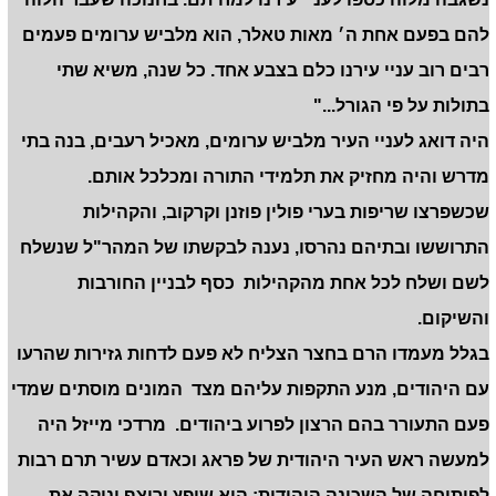
להם בפעם אחת ה׳ מאות טאלר
,
הוא מלביש ערומים פעמים
רבים רוב עניי עירנו כלם בצבע אחד. כל שנה
,
משיא שתי
בתולות על פי הגורל..."
היה דואג לעניי העיר מלביש ערומים, מאכיל רעבים, בנה בתי
מדרש והיה מחזיק את תלמידי התורה ומכלכל אותם.
שכשפרצו שריפות בערי פולין פוזנן וקרקוב, והקהילות
התרוששו ובתיהם נהרסו, נענה לבקשתו של המהר"ל שנשלח
לשם ושלח לכל אחת מהקהילות כסף לבניין החורבות
והשיקום.
בגלל מעמדו הרם בחצר הצליח לא פעם לדחות גזירות שהרעו
עם היהודים, מנע התקפות עליהם מצד המונים מוסתים שמדי
פעם התעורר בהם הרצון לפרוע ביהודים. מרדכי מייזל היה
למעשה ראש העיר היהודית של פראג וכאדם עשיר תרם רבות
לפיתוחה של השכונה היהודית: הוא שיפץ וריצף וניקה את