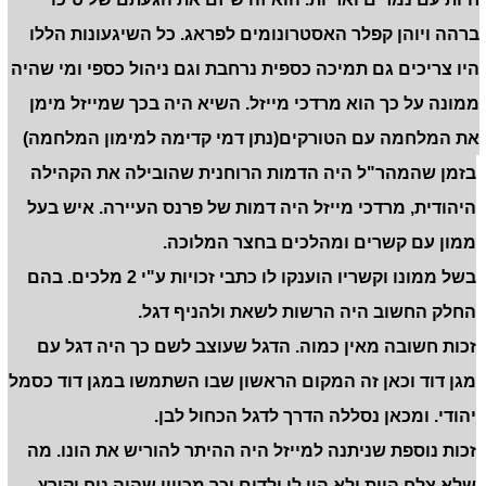
ברהה ויוהן קפלר האסטרונומים לפראג. כל השיגעונות הללו
היו צריכים גם תמיכה כספית נרחבת וגם ניהול כספי ומי שהיה
ממונה על כך הוא מרדכי מייזל. השיא היה בכך שמייזל מימן
את המלחמה עם הטורקים(נתן דמי קדימה למימון המלחמה)
בזמן שהמהר"ל היה הדמות הרוחנית שהובילה את הקהילה
היהודית, מרדכי מייזל היה דמות של פרנס העיירה. איש בעל
ממון עם קשרים ומהלכים בחצר המלוכה.
בשל ממונו וקשריו הוענקו לו כתבי זכויות ע"י 2 מלכים. בהם
החלק החשוב היה הרשות לשאת ולהניף דגל.
זכות חשובה מאין כמוה. הדגל שעוצב לשם כך היה דגל עם
מגן דוד וכאן זה המקום הראשון שבו השתמשו במגן דוד כסמל
יהודי. ומכאן נסללה הדרך לדגל הכחול לבן.
זכות נוספת שניתנה למייזל היה ההיתר להוריש את הונו. מה
שלא צלח היות ולא היו לו ילדים וכך מכיוון שהיה נוח וקורץ