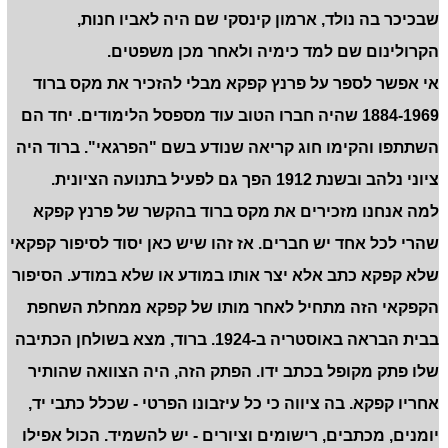
שבכיכר בה נולד, ארמון קינסקי שם היה לאביו חנות,
הקרולינום שם למד כימיה ולאחר מכן משפטים.
אי אפשר לספר על פרנץ קפקא מבלי להזכיר את מקס ברוד
1884-1969 שהיה חברו הטוב עוד מספסל הלימודים. יחד הם
השתתפו והקימו חוג קריאה שנודע בשם "הפרגאי". ברוד היה
ציוני נלהב ובשנת 1912 הפך גם לפעיל בתנועה הציונית.
למה אנחנו מזכירים את מקס ברוד בהקשר של פרנץ קפקא
שהרי לכל אחד יש חברים. אז זהו שיש כאן יסוד לסיפור קפקאי
שלא קפקא כתב אלא יצר אותו במודע או שלא במודע. הסיפור
הקפקאי הזה מתחיל לאחר מותו של קפקא ממחלת השחפת
בבית הבראה באוסטריה ב-1924. ברוד, מצא בשולחן הכתיבה
שלו פתק מקופל בכתב ידו. הפתק הזה, היה הצוואה שהותיר
אחריו קפקא. בה ציווה כי כל עיזבונו הפרטי - שכלל כתבי יד,
יומנים, מכתבים, רישומים וציורים - יש להשמיד. הכול אפילו