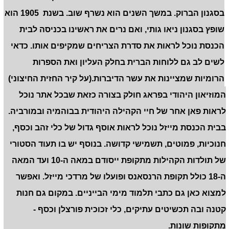
בסגנון הברוק. במשך השנים הוא נשרף שוב. בשנת 1905 הוא
שופץ בסגנון ניאו גותי, ואם נרים את ראשינו בכניסה לבית
הכנסת נוכל לראות את סדרת הצריחים שמקיפים אותו. כדאי
לשים לב גם ללוחות הברית בחלק העליון ואת הספרות
הרומיות שמציינות את עשר הדיברות.(על קיר החזית החיצוני)
המוזיאון היהודי בפראג חולק בצורה כזאת שבכל אתר נוכל
לראות פאן אחר של חיי הקהילה היהודית בבוהמיה ובמורביה.
בבית הכנסת מייזל נוכל לראות אוסף גדול של כלי זהב וכסף,
חנוכיות, פמוטים, תשמישי קדושה. בנוסף יש בו תעוד הסטורי
של תולדות הקהילות מתקופת ייסודם במאה ה-10 ועד המאה
ה-18 כולל תקופת הרנסאנס ופועלו של מרדכי מייזל. ואפשר
למצוא כאן גם כתבי תלמוד מימי הבייניים. במקום גם חנות
קטנה ובה תכשיטים עתיקים, כלי זכוכית פורצלן וכסף -
מתקופות שונות.