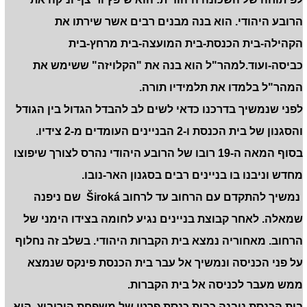
הרובע היהודי. הוא בנה מבנים רבים אשר שירתו את
הקהילה-בית הכנסת-בית המועצה-בית מרחץ-בית
כביסה-ועוד.למהר"ל הוא בנה את "הקלויזה" ששימש את
המהר"ל בלמדו את תלמידיו תורה.
לפני שנמשיך בדרכנו כדאי לשים לב להבדל הגדול בין הגודל
והסגנון של בית הכנסת ו-2 הבניינים העומדים מ-2 צידיו.
בסוף המאה ה-19 רובו של הרובע היהודי נהרס לצורך שיפוצו
מחדש וניבנו בו בניינים רבים בסגנון האר-נובו.
נמשיך להתקדם עם הרחוב עד לרחוב
Široká
שם ניפנה
שמאלה. לאחר קבוצת בניינים נגיע לחומה בצידו הימני של
הרחוב. מאחוריה נמצא בית הקברות היהודי. בשלב זה נחלוף
על פני הכניסה ונמשיך אל עבר בית הכנסת פינקס שנמצא
ממש מעבר לכניסה אל בית הקברות.
בית הכנסת ניבנה כבית כנסת פרטי של משפחת הורוביץ. הוא