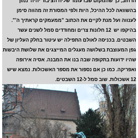
הרחוב, כך שהמקום שבו עומד שליח הציבור יהיה נמוך
בהשוואה לכל ההיכל, היות ולפי המסורת זה מהווה סימן
לענווה ועל מנת לקיים את הכתוב "ממעמקים קראתיך ה'".
בהיקפו יש 12 חלונות צרים ומחודדים סמל לשנים עשר
השבטים. בכניסה לאולם התפילה יש עיטור בחלק העליון של
גפן המעוצבת בשלושה מעגלים המייצגים את שלושת היבשות
שהיו ידועות בתקופה שבה בנו את המבנה. אסיה אירופה
ואפריקה. כמו כן אם נספור את מספר האשכולות. נמצא שיש
12 אשכולות. שוב סמל ל-12 השבטים.