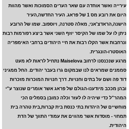
עירייה ואשר אוחדה עם שאר הערים הסמוכות ואשר מהוות
היום את רובע מס 1 של פראג. העיר החדשה,העיר
הישנה,הראדצ'אני, מאלה סטרנה, ויוספוב. שמו של הרובע
ניתן לו על שמו של הקיסר יוזף השני אשר ביצע רפורמות רבות
ונרחבות אשר הקלו רבות את חיי היהודים ברחבי האימפריה
האוסטרו-הונגרית.
מרגע שנכנסנו לרחוב
Maiselova
נתחיל לראות לא מעט
סממנים שמראים לנו שבמקום גרו בעבר יהודים. החל ממגיני
דוד פה ושם על בתים וחנויות. דרך חנויות המוכרות מזכרות
ובהן מככב מיודענו-הגולם של פראג אשר אומרים שנוצר ע"י
המהר"ל כדי שיהיה לו לעזר וכלה כמובן בסמלים הכי
מוחשיים של היהדות בתי כנסת בית קברות,בית טהרה בית
תמחוי - מוסדות אשר מהווים את עמודי התווך של הדת
היהודית.