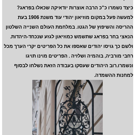
כיצד נשמרו כ"כ הרבה אוצרות יודאיקה שכאלו בפראג?
למעשה פעל במקום מוזיאון יהודי עוד משנת 1906 בעת
ההריסה והשיפוץ של הגטו. במלחמת העולם השנייה השלטון
הנאצי בחר בפראג שתשמש כמוזיאון לגזע שנכחד-היהדות.
ולשם כך גויסו יהודים שאספו את כל הפריטים יקרי הערך מכל
רחבי מורביה, בוהמיה ושלזיה . הפריטים מוינו תויגו
ונשמרו.רוב היהודים שעסקו בעבודה הזאת נשלחו לבסוף
למחנות ההשמדה.