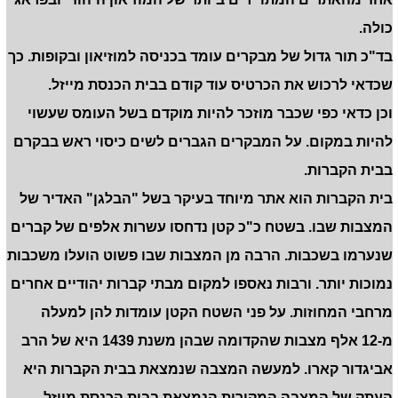
כולה.
בד"כ תור גדול של מבקרים עומד בכניסה למוזיאון ובקופות. כך
שכדאי לרכוש את הכרטיס עוד קודם בבית הכנסת מייזל.
וכן כדאי כפי שכבר מוזכר להיות מוקדם בשל העומס שעשוי
להיות במקום. על המבקרים הגברים לשים כיסוי ראש בבקרם
בבית הקברות.
בית הקברות הוא אתר מיוחד בעיקר בשל "הבלגן" האדיר של
המצבות שבו. בשטח כ"כ קטן נדחסו עשרות אלפים של קברים
שנערמו בשכבות. הרבה מן המצבות שבו פשוט הועלו משכבות
נמוכות יותר. ורבות נאספו למקום מבתי קברות יהודיים אחרים
מרחבי המחוזות. על פני השטח הקטן עומדות להן למעלה
מ-12 אלף מצבות שהקדומה שבהן משנת 1439 היא של הרב
אביגדור קארו. למעשה המצבה שנמצאת בבית הקברות היא
העתק של המצבה המקורית הנמצאת בבית הכנסת מייזל.