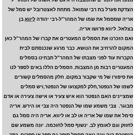
הצדקת פערל בת רבי שמואל. מתחת לאצטרובל יש סמל של
אריה שמסמל את שמו של המהר"ל-רבי יהודה
ליווא
בן
בצלאל. ליווא פרושו אריה.
ואם הזכרנו את הסמלים המעטרים את קברו של המהר"ל כאן
המקום להרחיב את הנושא. כבר מרגע שנכנסתם לבית
הקברות עוד לפני מצבתו של המהר"ל תבחינו בסמלים
המעטרים רבות מן המצבות. הסמלים הללו באים לספר לנו
את סיפורו של מי שקבור במקום. חלק מהסמלים קשורים
לשמו של הנפטר,חלק למקצועו של הנפטר,ויש סמלים
שמציינים האם הנפטר הוא איש צעיר או אישה צעירה או אדם
מבוגר. צבי משמע שמו של הנפטר היה צבי או הירש. אריה
סימל את שמו של אריה או לב או ליווא. אריה היה סמל גם
לחוזק וגם לאומץ לב. ינשוף סמל לחוכמה. יונה משמע שם
הנפטרת היה יונה.נוצה תסמל סופר גם ספר או ספרים. כתר