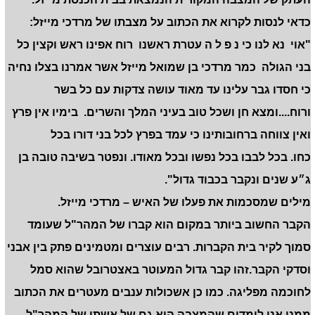
כדאי לנסות לקרוא את הכתוב על מצבתו של מרדכי מייזל:
"אוי נא לנו כי נ פ ל ה עטרת ראשנו רוח אפינו ראש וקצין כל
בני הגולה כמר מרדכי בן שמואל מייזל אשר אמרנו בצלו נחיה
כי חסדו גבר עלינו עד מאוד עושה צדקות עם כל בשר
ורוח....ומצא חן ושכל טוב בעיני המלך והשרים
.
בימיו אין פרץ
ואין צווחה ברחובותינו כי עמד בפרץ לכל בני דורו בכל
כחו
.
בכל לבבו בכל נפשו ובכל מאודו
.
ונפטר בשיבה טובה בן
ג״ע שנים ונקבר בכבוד גדול".
מילים שמסכמות את פעלו של האיש – מרדכי מייזל.
הקבר החשוב ביותר במקום הוא קברו של המהר"ל שעומד
סמוך לקיר בית הקברות. רבים עוצרים ומטמינים פתק בין אבני
וסדקי הקבר.זהו קבר גדול המעוטר באצטרובל שהוא סמל
לחוכמה מפליגה. כמו כן אשכולות ענבים מעטרים את הכתוב
ממנו אנו לומדים שהמצבה היא גם של אשתו של המהר"ל