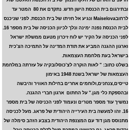
ובתירגום בית הכנסת הישן חדש. נתקדם את 80 המטר עד
לרחוב
Maiselova
ונגיע אל חזיתו של בית הכנסת. לפני שניכנס
לבית הכנסת נפנה ימינה ונלך לכיוון הכניסה של בית מספר 16.
לפני הכניסה על הקיר יש לוח זיכרון מטעם ממשלת ישראל
וארגון ההגנה המביע את תודת המדינה על התמיכה הצ'כית
בישראל בעת מלחמת העצמאות.
בשלט כתוב: " לאות הוקרה לצ'כוסלובקיה על עזרתה במלחמת
העצמאות של ישראל בשנת 1948 באימון
טייסים,צנחנים,ולוחמים אחרים בחילות האוויר והיבשה
ובהספקת כלי מגן." על החתום ארגון חברי ההגנה.
נמשיך עוד מספר מטרים ונעמוד לפני הכניסה של בית מספר
16. זהו למעשה בית העירייה היהודית של פראג. מעל לכניסה
מתנוסס מגן דוד עם המצנפת היהודית בצבע הזהב סימלה של
יהדות פראג. גם בקישוט המתכת מעל לדלת הכניסה נוכל