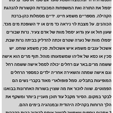
יסמל את התורה ואת המשפחות המכובדות הקשורות להנהגת
הקהילה. מספריים משמע חייט. ידיים מסמלות כהן-ברכת
הכוהנים. על מצבת לוי ניראה כד מים או יד השופכת מים מכד.
שעון חול או עץ גדוע יסמל מוות של אדם צעיר. נרות שבורים
יסמלו מוות של נערה שטרם זכתה להדליק בביתה נרות שבת.
אשכול ענבים משמע איש אשכולות. סכין משמע שוחט. יש
סכין או כסא של אליהו שמשמעותו מוהל. תוף מרים הוא אישה
ששמה מרים.באר עם רחלים יכולה לסמל אישה ששמה רחל
וגם אישה שמתה והשאירה אחריה ילדים כמספר הרחלים
המופיעות בתבליט. סמל פופולארי מאוד בקברי נשים הם
הפמוטים. שווה לזכור את מה שצוין בשורות האחרונות בבואנו
לבקר במקום. הסיור מקבל עוד תוכן מעניין ביותר ומשקף את
הלך הרוחות בקהילה היהודית ובמנהגיה בימים ההם.
2 אתרים נוספים שאפשר לקשור אותם לביקור בבית הקברות