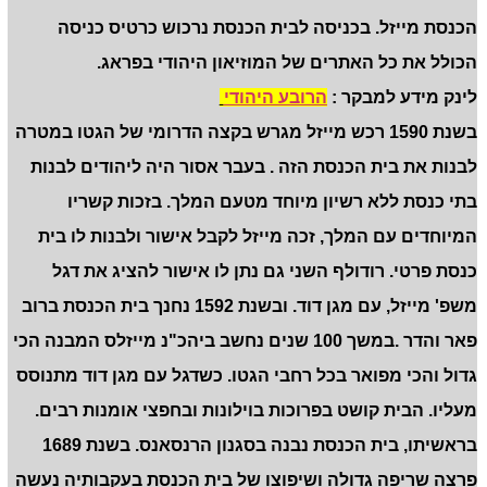
הכנסת מייזל. בכניסה לבית הכנסת נרכוש כרטיס כניסה
הכולל את כל האתרים של המוזיאון היהודי בפראג.
לינק מידע למבקר :
הרובע היהודי
בשנת 1590 רכש מייזל מגרש בקצה הדרומי של הגטו במטרה
לבנות את בית הכנסת הזה . בעבר אסור היה ליהודים לבנות
בתי כנסת ללא רשיון מיוחד מטעם המלך. בזכות קשריו
המיוחדים עם המלך, זכה מייזל לקבל אישור ולבנות לו בית
כנסת פרטי. רודולף השני גם נתן לו אישור להציג את דגל
משפ' מייזל, עם מגן דוד. ובשנת 1592 נחנך בית הכנסת ברוב
פאר והדר .במשך 100 שנים נחשב ביהכ"נ מייזלס המבנה הכי
גדול והכי מפואר בכל רחבי הגטו. כשדגל עם מגן דוד מתנוסס
מעליו. הבית קושט בפרוכות בוילונות ובחפצי אומנות רבים.
בראשיתו, בית הכנסת נבנה בסגנון הרנסאנס. בשנת 1689
פרצה שריפה גדולה ושיפוצו של בית הכנסת בעקבותיה נעשה