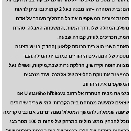
הם: בית הטהרה –זהו מבנה בעל 2 קומות ובו ניתן לראות
תצוגת ציורים המשקפים את כל התהליך העובר על אדם
משלב המחלה שלו, דרך המוות ,המשפחה האבלה, טהרת
המת, תכריכים,לוויה, קבורה,שבעה.
האתר השני הוא בית הכנסת קלאוזן (החדר) בו יש תצוגה
נוספת של המנהגים היהודיים כמו ברית המילה,הבר
מצווה,חופה וקידושין, הדלקת נרות שבת,מיקווה, ואפילו נעל
המייצגת את טקס החליצה של אלמנה. ועוד מנהגים
המשקפים את היהדות.
ביציאה מבית הטהרה אל רחוב
U starého hřbitova
אנו
יוצאים למעשה ממתחם בית הקברות. למי שצריך שירותים
שיפנה שמאלה. להמשך המסלול נפנה ימינה. אם נביט קדימה
נוכל להבחין ממש מולינו במרחק של פחות מ-100 מטר בגג
הרעפים האדום של חלקו הנמוך של בית הכנסת האלטנוישול