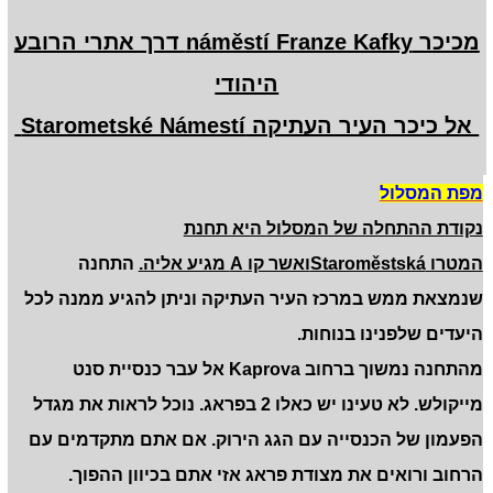
מכיכר náměstí Franze Kafky דרך אתרי הרובע
היהודי
אל כיכר העיר העתיקה Starometské Námestí
מפת המסלול
נקודת ההתחלה של המסלול היא תחנת
המטרו
Staroměstská
ואשר קו
A
מגיע אליה.
התחנה
שנמצאת ממש במרכז העיר העתיקה וניתן להגיע ממנה לכל
היעדים שלפנינו בנוחות.
מהתחנה נמשוך ברחוב
Kaprova
אל עבר כנסיית סנט
מייקולש. לא טעינו יש כאלו 2 בפראג. נוכל לראות את מגדל
הפעמון של הכנסייה עם הגג הירוק. אם אתם מתקדמים עם
הרחוב ורואים את מצודת פראג אזי אתם בכיוון ההפוך.