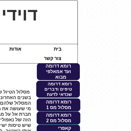
דוידי
בית
אודות
צור קשר
רומא דרומה
ועד אמאלפי
מבוא
רומא דרומה
טיפים ודברים
מסלול הטיול ש
שכדאי לדעת
בשנים האחרונות
רומא דרומה
המסלול שלהם א
מסלול מס 1
מי שעושה את הטיול ללא נאפולי י
חברת אל על מב
רומא דרומה
הזה של נאפולי 
מסלול מס 2
שיש טיסות ישיר
קאפרי