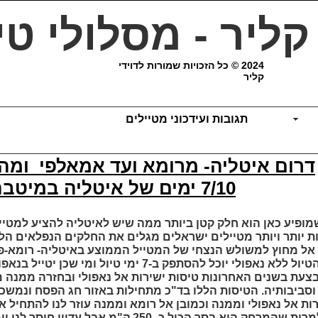
 קליר - מסלולי טי
2024 © כל הזכויות שמורות לדוידי
קליר
תגובות ועידכוני מטיילים
דרום איטליה- מרומא ועד אמאלפי ומ
7/10 ימים של איטליה במיטבה
מופיע כאן הוא חלק קטן ביותר ממה שיש לאיטליה להציע למטייל
 יותר ויותר מטיילים ישראלים מגלים את החלקים הנפלאים הללו
ל מחוץ למשולש הנצחי של המטייל הממוצע באיטליה- רומא-פי
וכל להסתפק ב-7 ימי טיול ומי שכן יטייל בנאפולי יעשה עד 10 ימי טיול.
צעת בשנים האחרונות טיסות ישירות אל נאפולי ובחזרה ממנה 
וסביבותיה. הטיסות הללו בד"כ מתחילות באזור חג הפסח ונמשכ
ות אל נאפולי וממנה וכמובן אל רומא וממנה עוזר לנו להתחיל א
אותו בשנייה . למרות שהמרחק הוא בסך הכול כ- 250 