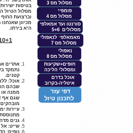
מסלול מס 3
בטיסות ישירות)
פומפיי
מסלול הטיול הז
מסלול מס 4
וברצועת החוף ש
מכיוון שאנחנו
סורנטו ועד אמאלפי
היא בירתו.
מסלולים 5+6
מאמאלפי לנאפולי
מסלול מס 7
נאפולי
מסלול מס 8
חופים+שקיעות
אתרים ארכ
ומסלולי הליכה
נתמקד בשי
קטנים.
אוכל בדרם
אוכל: ללא
איטליה-בקרוב
שבהם הוא
דפי עזר
ממנה או מ
לתכנון טיול
שגם אף אח
מובהקים כ
עיירות ימ
מתנוססת ל
גנים מדהי
שייט: אל 
נופים: ה