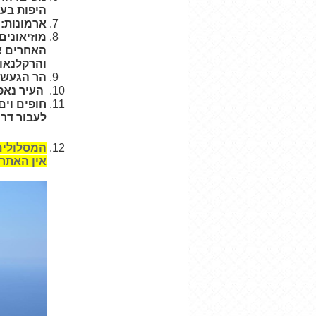
היפות בעו
ארמונות: 
מוזיאונים:
האחרים אפ
והרקלנאו
הר הגעש
העיר נאפו
חופים וים
לעבור דרך
המסלולים
אין האתר