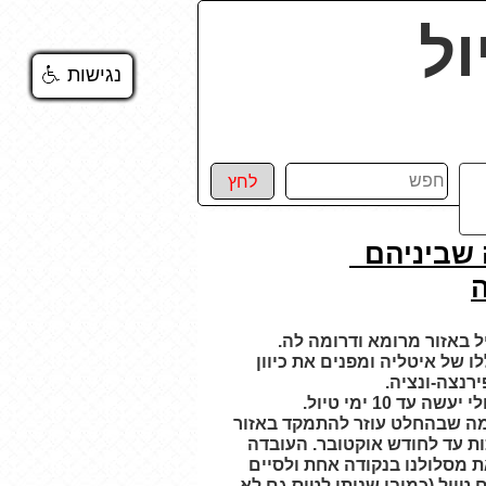
ול
נגישות
נגישות
נגישות
נגישות
חפש
לחץ
ה שביניהם
 באזור מרומא ודרומה לה.
 של איטליה ומפנים את כיוון
רנצה-ונציה.
מה שבהחלט עוזר להתמקד באזור
ות עד לחודש אוקטובר. העובדה
ת מסלולנו בנקודה אחת ולסיים
ק"מ אבל עדיין חוסך לנו יום טיול.(כמובן שניתן לטוס גם לא