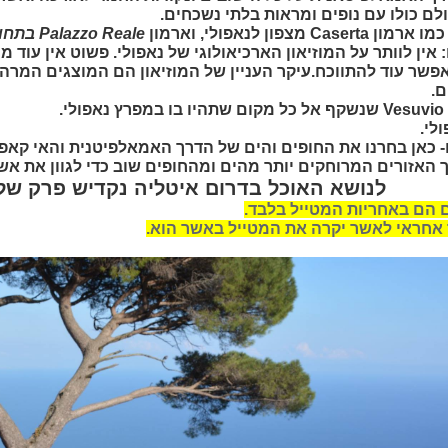
לם כולו עם נופים ומראות בלתי נשכחים.
כמו ארמון
Caserta
מצפון לנאפולי, וארמון
Palazzo Reale
בתחומ
 אין לוותר על המוזיאון הארכיאולוגי של נאפולי. פשוט אין עוד מו
שר עוד להתווכח.עיקר העניין של המוזיאון הם המוצגים המרהי
ם.
Vesuvio
שנשקף אל כל מקום שתהיו בו במפרץ נאפולי.
לי.
- כאן בחרנו את החופים והים של הדרך האמאלפיטנית והאי קאפ
 האזורים המרוחקים יותר מהים ומהחופים שוב כדי לגוון את א
לנושא האוכל בדרום איטליה נקדיש פרק של
 הם באחריות המטייל בלבד.
 אחראי לאשר יקרה את המטייל באשר הוא.