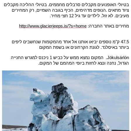
בטיולי האופנועים מקבלים סרבלים מחממים. בטיולי ההליכה מקבלים
ציוד מתאים .הנופים מדהימים, הכיף בגובה השמיים, רק המחירים
מעיבים. לא זול. לילדים עד גיל 12 חצי מחיר.
מחירים באתר החברה:
http://www.glacierjeeps.is/?s=home
47.5 ק"מ נוספים יביאו אותנו אל אחד מהמקומות שנחשבים ליפים
ביותר באיסלנד. לגונת הקרחונים או בשפת המקום
Jökulsárlón. המקום נמצא ממש על כביש 1 ניכנס למגרש החנייה
הגדול, נחנה ונצא לחזות ביופי המהמם של המקום.