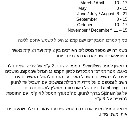
March / April 10 - 17
May 9 - 19
June / July / August 8 - 21
September 9 - 19
October 10 - 17
November / December* 11 – 15
סמוך למרכז המבקרים ישנו קמפינג היכול לשמש אתכם ללינה
בשמורה יש מספר מסלולים האורכים בין 2 ק"מ ועד 24 ק"מ כאשר
הפופולאריים שבניהם הם הקצרים ביותר.
הראשון למפל Svartifoss. המפל השחור. 2 ק"מ של עליה שמתחילה
כ-250 מטר ממרכז המבקרים לכיוון הקמפינג הגדול שבמקום. מושכים
ימינה לפי השילוט. השביל מוליך עד מתחת למפל. ממשיכים עם
השביל ומטפסים על מדרגות הבזלת ומושכים עם השביל עד לחניון
דרך Lambhagi. ביום של ראות טובה מומלץ לעשות תצפית
על Sjónarnípa בדרך לחניון. סה"כ אורך המסלול 4 ק"מ. עם התוספת
לתצפית על 6 ק"מ.
מראה המפל מזכיר את ברכת המשושים עם עמודי הבזלת שמעטרים
אותו משני צידיו.