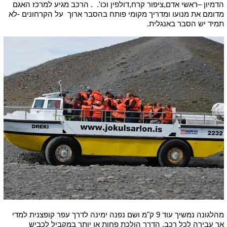
הדמיון –ראשי אדם,ציפור קרח,דולפין וכו'. . הרכב מגיע למרכז האגם
מדומם את מנועו ומדריך מקומי פותח בהסבר ארוך על הקרחונים -לא
תמיד יש הסבר באנגלית.
מהלגונה נמשיך עוד 9 ק"מ ושם נפנה ימינה לדרך עפר קופצנית למדי
אך עבירה לכל רכב. הדרך הולכת פחות או יותר במקביל לכביש