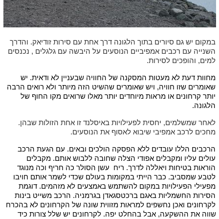
במקום יש גם סיורים בתוך הלגונה דרך אחת עם סירות זודיאק. והדרך
השנייה עם רכבים אמפיביים הנוסעים על היבשה עם גלגלים , נכנסים
למים, והופכים לסירות.
מחוות דעת לא מעטות המסקנה של החוויה שבעניין לא ודאית. יש
שאומרים שזו חוויה, ויש שאומרים שהשיט הזה מיותר ולא רואים הרבה
יותר קרחונים או מראות מיוחדים יותר מאלו שרואים מקו החוף של
הלגונה.
לאחר שמשלמים, יחסית לפעילויות באיסלנד זו אחת הזולות שבהן.
מחכים לרכב אמפיבי שיבוא לאסוף את הנוסעים.
הרכבים הללו עובדים ללא הפסקה הולכים ובאים. עם הגעת הרכב
עולים עליו ומקבלים אפודי הצלה שחובה ללבוש אותם. מקבלים
הוראות בטיחות ויאללה לדרך. ריח עשן הסולר כה חריף וכה מנוגד
לטבע שמסביב. כבר הייתי במקומות בעולם שכדי לשמר אותם חויבו
מפעילי הפעילויות במקום להשתמש באמצעים לא מזהמים. דוגמת
הסירות החשמליות באגם ברכטסגאדן בגרמניה. הרכב משייט בינות
לקרחונים ואכן נחשפים למראות מזווית שונה של הקרחונים לא בהכרח
שווה את ההשקעה, אבל בהחלט יפה. לקרחונים יש שלל צורות כיד