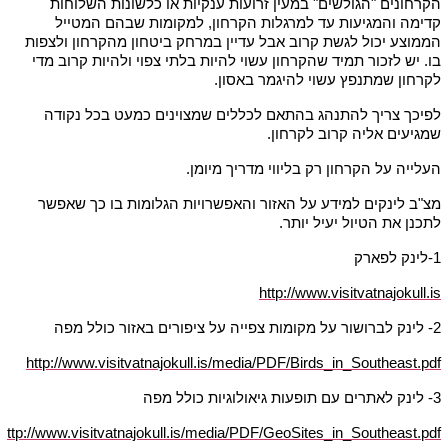
הקרחונים "הגולשים" במעין זרועות ענקיות או כלשונות השלוחות
קדימה והמגיעות עד למרגלות הקרחון, למקומות שבהם המטייל
הממוצע יכול לגשת קרוב אבל עדיין במרחק ביטחון מהקרחון ולצפות
בו. יש לזכור תמיד שהקרחון עשוי להיות בלתי צפוי ולהיות קרוב מדי
לקרחון שמתנפץ עשוי להיגמר באסון.
לפיכך צריך להתנהג בהתאם לכללים שמצוינים כמעט בכל נקודה
שמגיעים אליה קרוב לקרחון.
העלייה על הקרחון רק בליווי מדריך מיומן.
מצ"ב לינקים למידע על האזור והאפשרויות הגלומות בו כך שאפשר
לתכנן את הטיול יעיל יותר.
1-לינק לפארק
http://www.visitvatnajokull.is
2- לינק לברושור על מקומות צפייה על ציפורים באזור כולל מפה
http://www.visitvatnajokull.is/media/PDF/Birds_in_Southeast.pdf
3- לינק לאתרים עם תופעות גיאולוגיות כולל מפה
http://www.visitvatnajokull.is/media/PDF/GeoSites_in_Southeast.pdf