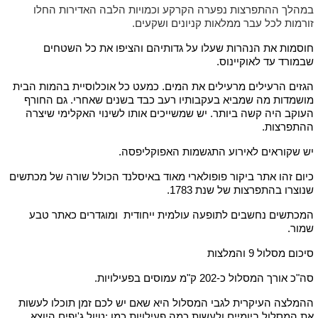
במהלך ההתפרצות נפערה הקרקע וכמויות הלבה האדירות החלו
זורמות לכל עבר ממלאות קניונים ושקעים.
חוסמות את הנהרות שעלו על גדותיהם והציפו את כל השטחים
שבמורד עד לאוקיינוס.
הגזים הרעילים מרעילים את המים. כמעט כל אוכלוסיית בהמות הבית
מושמדות מה שמביא בעקבותיו רעב כבד בשנים שאחרי. גם החורף
העוקב היה קשה ביותר. יש שמשייכים אותו לשינוי האקלימי שיצרה
ההתפרצות.
יש שקוראים לאירוע התגשמות האפוקליפסה.
כיום זהו אתר ביקור פופולארי מאוד באיסלנד הכולל שורה של מכתשים
שנוצרו בהתפרצות של שנת 1783.
המכתשים נחשבים לתופעה עולמית ייחודית ומוגדרים כאתר טבע
שמור.
סיכום מסלול 9 והמלצות
סה"כ אורך המסלול כ-202 ק"מ עמוסים בפעילויות.
ההמלצה העיקרית לגבי המסלול היא שאם יש לכם זמן תוכלו לעשות
את המסלול ביומיים ולעשות כמה פעילויות כמו :טיול ג'יפים היוצא