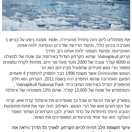
את מסלולינו ליום הזה נתחיל מהעיירה. Höfn ממנה ניסע על כביש 1
מערבה בכיוון כללי. מהצד הדרומי של כיוון הנסיעה ילווה אותנו
האוקיינוס, ומהצד הצפוני ילווה אותנו רוב הדרך
קרחון Vatnajökull שהוא הקרחון הגדול באירופה עם שטח של למעלה
מ-8000 קמ"ר וגובה של 2000 מטר מעל פני הים. מתחת לקרח נמצאים
מספר הרי געש פעילים שהפעיל מביניהם הוא הר
הגעש Grímsvötn אשר משנת 1996 כבר הספיק להתפרץ 4 פעמים.
הפעם האחרונה שהוא התפרץ היה בשנת 2011. הקרחון הוא חלק
מהפארק הגדול באירופה המערבית Vatnajökull National Park ,
והמתפרש על שטח של 13,600 קמ"ר. שהם 13% משטחה של איסלנד.
בפארק יש את הניגודים שכל כך מאפיינים את איסלנד קרח ואש, קרח
של הקרחונים ואש של הרי הגעש. השילוב הזה יוצר את אחת מתופעות
הטבע היותר מיוחדות על כדור הארץ. לובן הקרחונים ושחור האפר
הוולקני הוא עוד אחד מהניגודים המאפיינים את האזור.
עיקר תשומת הלב תהיה לכיוון הקרחון. לאורך כל הדרך ניראה את