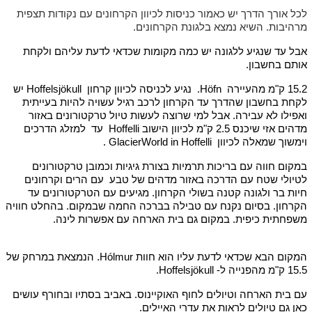
לכל אורך הדרך יש כאמור כניסות לכיוון הקרחונים עם נקודות תצפית
מרהיבות. השיא נמצא בלגונת הקרחונים.
אבל עד שנגיע ללגונה יש כמה מקומות שכדאי לדעת עליהם ולקחת
אותם בחשבון.
15.2 ק"מ מהעיירה Höfn. נגיע לכניסה לכיוון קרחון Hoffelsjökull יש
לקחת בחשבון שהדרך עד הקרחון לרכב רגיל עשויה להיות בעייתית
ואפילו לא עבירה. אבל למי שרוצה לעשות טיול טרקטורונים באזור
מדהים אזי שיכנס 2.5 ק"מ לכיוון הישוב Hoffelli עד למזלג הדרכים
וימשוך שמאלה לכיוון GlacierWorld in Hoffelli .
במקום חווה עם בריכות תרמיות בצורת גיגיות וכמובן טרקטורונים
לטיולי שטח עם הדרכה באזור מדהים של טבע עם הרים וקרחונים
חיות בר ולגונה קטנה בשולי הקרחון. מגיעים עם הטרקטורונים עד
הקרחון. בסיום נקנח עם טבילה בברכה החמה שבמקום. בהחלט חוויה
משפחתית כיפית. במקום גם בית הארחה עם אפשרות לינה.
המקום הבא שכדאי לדעת עליו הוא חוות Hólmur. הנמצאת במרחק של
15.5 ק"מ מהפנייה ל- Hoffelsjökull.
עם בית הארחה וטיולים לחוף האוקיינוס. באביב בסתיו ובחורף עושים
כאן גם טיולים לראות את עדרי האיילים.