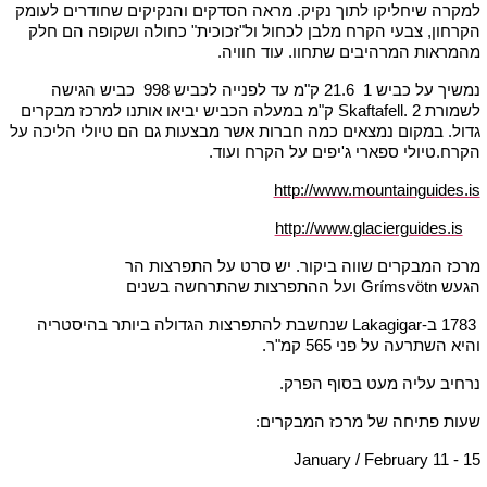
למקרה שיחליקו לתוך נקיק. מראה הסדקים והנקיקים שחודרים לעומק
הקרחון, צבעי הקרח מלבן לכחול ול"זכוכית" כחולה ושקופה הם חלק
מהמראות המרהיבים שתחוו. עוד חוויה.
נמשיך על כביש 1 21.6 ק"מ עד לפנייה לכביש 998 כביש הגישה
לשמורת Skaftafell. 2 ק"מ במעלה הכביש יביאו אותנו למרכז מבקרים
גדול. במקום נמצאים כמה חברות אשר מבצעות גם הם טיולי הליכה על
הקרח.טיולי ספארי ג'יפים על הקרח ועוד.
http://www.mountainguides.is
http://www.glacierguides.is
מרכז המבקרים שווה ביקור. יש סרט על התפרצות הר
הגעש Grímsvötn ועל ההתפרצות שהתרחשה בשנים
1783 ב-Lakagigar שנחשבת להתפרצות הגדולה ביותר בהיסטריה
והיא השתרעה על פני 565 קמ"ר.
נרחיב עליה מעט בסוף הפרק.
שעות פתיחה של מרכז המבקרים:
January / February 11 - 15