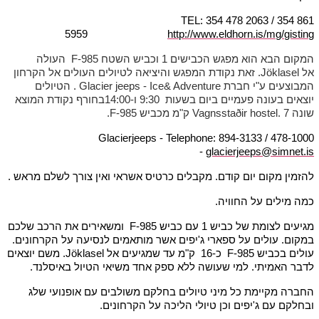
TEL: 354 478 2063 / 354 861
5959
http://www.eldhorn.is/mg/gisting
המקום הבא הוא מפגש הכבישים 1 וכביש השטח F-985 העולה
אל Jöklasel. זאת נקודת המפגש והיציאה לטיולים העולים אל הקרחון
המבוצעים ע"י חברת Glacier jeeps - Ice& Adventure . הטיולים
יוצאים בעונה פעמיים ביום בשעות 9:30 ו-14:00בחורף נקודת המוצא
שונה Vagnsstaðir hostel. 7 ק"מ מכביש F-985.
Glacierjeeps - Telephone: 894-3133 / 478-1000
-
glacierjeeps@simnet.is
להזמין מקום יום קודם. מקבלים כרטיס אשראי ואין צורך לשלם מראש .
כמה מילים על החוויה.
מגיעים לצומת של כביש 1 עם כביש F-985 ומשאירים את הרכב שלכם
במקום. עולים על ספארי ג'יפים אשר מותאמים לנסיעה על הקרחונים.
עולים בכביש F-985 כ-16 ק"מ עד שמגיעים אל Jöklasel. משם יוצאים
לדבר האמיתי. למי שעושה ללא ספק אחד משיאי הטיול באיסלנד.
החברה מקיימת כל מיני טיולים בחלקם משולבים עם אופנועי שלג
ובחלקם עם ג'יפים וכן טיולי הליכה על הקרחונים.