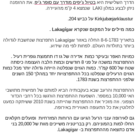
הדרך השלישית היא
בטיול ג'יפים מודרך עם סופר ג'יפ
. את ההזמנה
ניתן לבצע במלון LAKI שנמצא 4 ק"מ מהעיירה.
Kirkjubæjarklaustur על כביש 204.
כמה מילים על המקום שנקרא Lakagígar .
בתאריך 8-6-1783 החלה באזור Lakagígar התפרצות שנחשבת לגדולה
ביותר בתולדות העולם. לפחות לפי מה שידוע.
כמויות האפר ובעיקר כמות אדירה של גז דו תחמוצת גופרית רעיל .
ההתפרצות נמשכה על פני 8 חודשים וכמות הלבה העצומה כיסתה
שטח של 600 קמ"ר. כמות הגזים שנפלטה הייתה גדולה יותר מכל כמות
הגזים הרעילים שנפלטו בכל ההתפרצויות יחד במהלך 150 השנים
שלפני ההתפרצות בשנת 1783.
ההתפרצות והרעב שבא בעקבותיה הביא למותם של חמישית מתושבי
האי 10,000 במספר. השפעות ההתפרצות הורגשו בכל רחבי הכדור
הצפוני. וזה מזכיר את ההתפרצות שהייתה בשנת 2010 ששיתקה כמעט
לחלוטין את כל התעופה האווירית באירופה.
גם לאירופה ענני הרעל הגיעו עם הרוחות המזרחיות ופועלים חקלאים
החלו למות בהמוניהם. רק בבריטניה משייכים מוות של 20,000 בני
אדם כתוצאה מההתפרצות ב- Lakagígar.