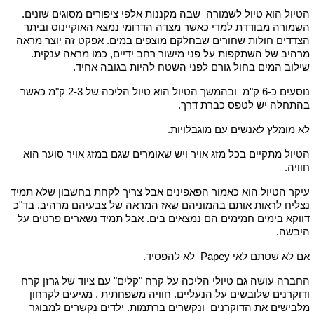
הטיול הוא טיול לשמורה שבה מקננות אלפי ציפורים מסוגים שונים.
השמורה מבודדת למדי כאשר מצדה הדרומי נמצא האוקיינוס וביתר
הצדדים חולות שחורים שבחלקם מוצפים במים. אפקט זה יוצר מראה
מרהיב של השתקפות על פני מישור רחב ידיים, כמו מראה ענקית.
שילוב המים בחול גורם לפני השטח להיות בגובה אחיד.
נוסעים כ-6 ק"מ ובהמשך הטיול הוא טיול הליכה של 2-3 ק"מ כאשר
בהתחלה יש לטפס כברת דרך.
לא מומלץ לאנשים עם מוגבלויות.
הטיול מתקיים בכל מזג אויר ויש שאומרים שגם במזג אויר סוער הוא
חוויה.
עיקר הטיול הוא כאמור הפאפינים אבל צריך לקחת בחשבון שלא תמיד
נצליח לראות אותם בהמוניהם שאז המראה של צבעיהם מרהיב. בד"כ
דווקא בימים חמימים הם נמצאים בים. אבל תמיד נשארים פרטים על
היבשה.
אם לא שטתם לאי Papey לא להפסיד.
החברה עושה גם טיולי הליכה על קרח "קלים" עם ציוד של גרזן קרח
ודוקרנים שלובשים על הנעליים. חוויה משפחתית . מגיעים לקרחון
מלבישים את הדוקרנים ונקשרים ברתמות. ילדים נקשרים למבוגר