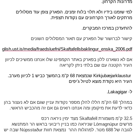
מדרונות הקרחון.
למי שזמנו בידיו ולא תלוי בלוח זמנים. הפארק צופן עוד מסלולים
מרתקים לאורך הקרחונים עם נקודות תצפית.
להתעדכן במרכז המבקרים.
קישור לברושור של הפארק עם תאור המסלולים השונים
english.ust.is/media/fraedsluefni/Skaftafellsbaklingur_enska_2006.pdf
אם לא נשארנו ללון בפארק באתר הקמפינג שלו אנחנו ממשיכים לכיוון
העיר הקטנה עם שם בלתי ניתן לקריאה
Kirkjubæjarklaustur שנמצאת 68 ק"מ בהמשך כביש 1 לכיוון מערב.
העיר היא נקודת מוצא לטיול ג'יפים
ל- Lakagigar.
במהלך 68 הק"מ הללו להלן מספר נקודות עניין שגם אם לא נעצור בהן
כדאי לדעת את מיקומן ומה אנחנו רואים גם אם זה מהכביש הראשי.
32.5 ק"מ משמורת Skaftafell מצד ימין ניראה רכס
מרשים Lómagnúpur שניראה כמו בניין ריבועי בראש הר המתנשא
לגובה של 688 מטר. למרגלות ההר נמצאת חוות Núpsstaður שבה יש