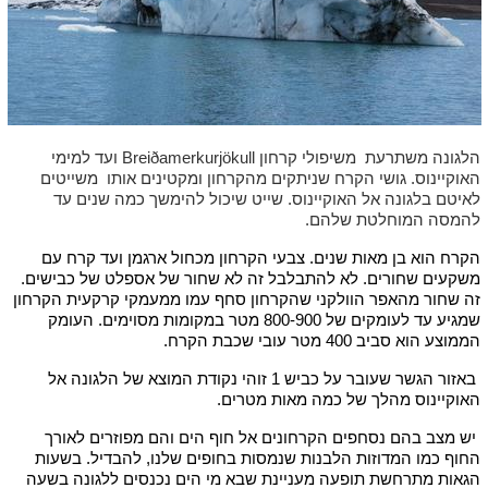
הלגונה משתרעת משיפולי קרחון Breiðamerkurjökull ועד למימי
האוקיינוס. גושי הקרח שניתקים מהקרחון ומקטינים אותו משייטים
לאיטם בלגונה אל האוקיינוס. שייט שיכול להימשך כמה שנים עד
להמסה המוחלטת שלהם.
הקרח הוא בן מאות שנים. צבעי הקרחון מכחול ארגמן ועד קרח עם
משקעים שחורים. לא להתבלבל זה לא שחור של אספלט של כבישים.
זה שחור מהאפר הוולקני שהקרחון סחף עמו ממעמקי קרקעית הקרחון
שמגיע עד לעומקים של 800-900 מטר במקומות מסוימים. העומק
הממוצע הוא סביב 400 מטר עובי שכבת הקרח.
באזור הגשר שעובר על כביש 1 זוהי נקודת המוצא של הלגונה אל
האוקיינוס מהלך של כמה מאות מטרים.
יש מצב בהם נסחפים הקרחונים אל חוף הים והם מפוזרים לאורך
החוף כמו המדוזות הלבנות שנמסות בחופים שלנו, להבדיל. בשעות
הגאות מתרחשת תופעה מעניינת שבא מי הים נכנסים ללגונה בשעה