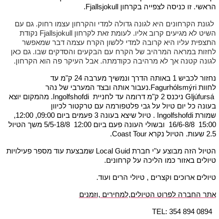
הראשי. זו כניסה לצפייה בקרחון Fjallsjokull.
לגונת הקרחונים היא לגונה גדולה למדי והקרחון עצמו רחוק. גם עם
השיט לא מגיעים קרוב אליו. לעומת זאת לקרחון Fjallsjokull נקודת
התצפית עליו היא קרובה למדי ללשון הקרח עצמה דבר שמאפשר
לחזות במראה המרהיב של הקרח עם הבקעים והסדקים שבו. גם כאן
לגונה קטנה אך לא מרהיבה כקודמתה. אבל העיקר פה הוא הקרחון.
נחזור לכביש 1 באותה הדרך ונמשיך מערבה 24 ק"מ עד
לחוות Fagurhólsmýri.נעבור אותה ובצד המערבי של נהר
Gljúfursá ניכנס 2 ק"מ דרומה עד לחניית Ingolfshofdi. מהמקום יוצא
בעונה כל יום טיול על גבי פלטפורמה עם טרקטור לכיוון
שמורת Ingolfshofdi . טיול שיצא בעונה 3 פעמים ביום 09:00, 12:00,
15:00 16/6-8/8 ובשולי העונה פעם ביום 12:00 5/5-18/8 משך הטיול
2.5 שעות. הטיול נקרא Coast Tour.
הטיול הזה מבוצע ע"י חברת Local Guid שמבצעת עוד מספר פעילויות
טיולים באזור כמו הליכה על קרחונים.
טיולים ארוכים וקצרים , טיולי הרים ועוד.
אתר החברה לפרוט הטיולים,למחירים ,וזמנים
TEL: 354 894 0894