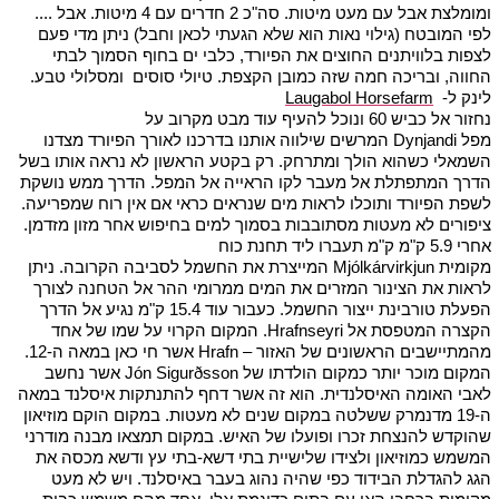
ומומלצת אבל עם מעט מיטות. סה"כ 2 חדרים עם 4 מיטות. אבל ....
לפי המובטח (גילוי נאות הוא שלא הגעתי לכאן וחבל) ניתן מדי פעם
לצפות בלוויתנים החוצים את הפיורד, כלבי ים בחוף הסמוך לבתי
החווה, ובריכה חמה שזה כמובן הקצפת. טיולי סוסים ומסלולי טבע.
לינק ל-
Laugabol Horsefarm
נחזור אל כביש 60 ונוכל להעיף עוד מבט מקרוב על
מפל Dynjandi המרשים שילווה אותנו בדרכנו לאורך הפיורד מצדנו
השמאלי כשהוא הולך ומתרחק. רק בקטע הראשון לא נראה אותו בשל
הדרך המתפתלת אל מעבר לקו הראייה אל המפל. הדרך ממש נושקת
לשפת הפיורד ותוכלו לראות מים שנראים כראי אם אין רוח שמפריעה.
ציפורים לא מעטות מסתובבות בסמוך למים בחיפוש אחר מזון מזדמן.
אחרי 5.9 ק"מ ק"מ תעברו ליד תחנת כוח
מקומית Mjólkárvirkjun המייצרת את החשמל לסביבה הקרובה. ניתן
לראות את הצינור המזרים את המים ממרומי ההר אל הטחנה לצורך
הפעלת טורבינת ייצור החשמל. כעבור עוד 15.4 ק"מ נגיע אל הדרך
הקצרה המטפסת אל Hrafnseyri. המקום הקרוי על שמו של אחד
מהמתיישבים הראשונים של האזור – Hrafn אשר חי כאן במאה ה-12.
המקום מוכר יותר כמקום הולדתו של Jón Sigurðsson אשר נחשב
לאבי האומה האיסלנדית. הוא זה אשר דחף להתנתקות איסלנד במאה
ה-19 מדנמרק ששלטה במקום שנים לא מעטות. במקום הוקם מוזיאון
שהוקדש להנצחת זכרו ופועלו של האיש. במקום תמצאו מבנה מודרני
המשמש כמוזיאון ולצידו שלישיית בתי דשא-בתי עץ ודשא מכסה את
הגג להגדלת הבידוד כפי שהיה נהוג בעבר באיסלנד. ויש לא מעט