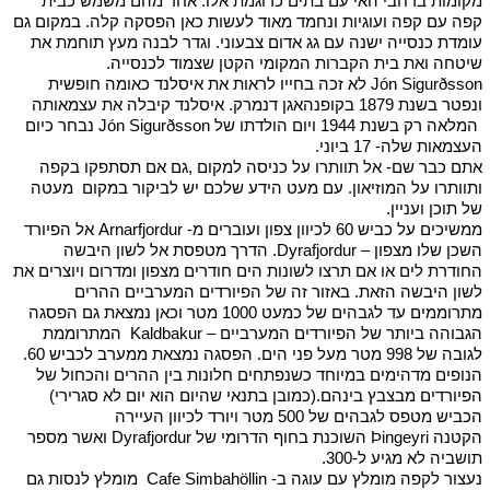
מקומות ברחבי האי עם בתים כדוגמת אלו. אחד מהם משמש כבית
קפה עם קפה ועוגיות ונחמד מאוד לעשות כאן הפסקה קלה. במקום גם
עומדת כנסייה ישנה עם גג אדום צבעוני. וגדר לבנה מעץ תוחמת את
שיטחה ואת בית הקברות המקומי הקטן שצמוד לכנסייה.
Jón Sigurðsson לא זכה בחייו לראות את איסלנד כאומה חופשית
ונפטר בשנת 1879 בקופנהאגן דנמרק. איסלנד קיבלה את עצמאותה
המלאה רק בשנת 1944 ויום הולדתו של Jón Sigurðsson נבחר כיום
העצמאות שלה- 17 ביוני.
אתם כבר שם- אל תוותרו על כניסה למקום ,גם אם תסתפקו בקפה
ותוותרו על המוזיאון. עם מעט הידע שלכם יש לביקור במקום מעטה
של תוכן ועניין.
ממשיכים על כביש 60 לכיוון צפון ועוברים מ- Arnarfjordur אל הפיורד
השכן שלו מצפון – Dyrafjordur. הדרך מטפסת אל לשון היבשה
החודרת לים או אם תרצו לשונות הים חודרים מצפון ומדרום ויוצרים את
לשון היבשה הזאת. באזור זה של הפיורדים המערביים ההרים
מתרוממים עד לגבהים של כמעט 1000 מטר וכאן נמצאת גם הפסגה
הגבוהה ביותר של הפיורדים המערביים – Kaldbakur המתרוממת
לגובה של 998 מטר מעל פני הים. הפסגה נמצאת ממערב לכביש 60.
הנופים מדהימים במיוחד כשנפתחים חלונות בין ההרים והכחול של
הפיורדים מבצבץ בינהם.(כמובן בתנאי שהיום הוא יום לא סגרירי)
הכביש מטפס לגבהים של 500 מטר ויורד לכיוון העיירה
הקטנה Þingeyri השוכנת בחוף הדרומי של Dyrafjordur ואשר מספר
תושביה לא מגיע ל-300.
נעצור לקפה מומלץ עם עוגה ב- Cafe Simbahöllin מומלץ לנסות גם