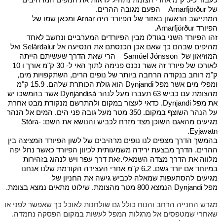
של Arnarfjörður הפעם מגובה ההרים.
המתיישב הראשון באזור של הפיורד היה Arnar ומכאן שמו של
הפיורד Arnarfjörður.
זהו הפיורד השני בגודלו מבין הפיורדים המערביים ונחשב לאחד
מהיפים שבהם כך שאם אכן הכנסתם את הנסיעה אל Selárdalur ואל
המוזיאון של Samúel Jónsson הרי שאת הדרך שעשיתם הייתה
לאורכו של פיורד זה אשר נכנס פנימה לתוך האי ל- 30 ק"מ אורך ו 10
ק"מ רוחב בנקודה הרחבה ביותר של נופים הרים, השתקפויות מים,
ומפלי מים אשר מפל Dynjandi הוא גולת הכותרת שלהם. 15.9 ק"מ
מהצומת עם כביש 63 תעברו מעל לנהר Dynjandisá אשר בהמשכו יש
את מפל Dynjandi. כדאי לעצור במקום ולהתרשם מנקודת מבט אחרת
על הנהר השוצף במקום. 350 מטר מעל גובה פני הים. המים אל הנהר
מגיעים מהאגם השוכן מצד מזרח לכביש והנושא את השם: Stóra-
Eyjavatn.
בהמשך הדרך מצפים לנו נופים מרהיבים של לשון הפיורד המציצה בין
ההרים. הדרך מבצעת ירידה משמעותית לכיוון הפיורד כאשר נחל יפה
מלווה את הדרך מצדה השמאלי.זאת דרך עפר ויש לנהוג בזהירות
במיוחד אם יורד גשם. 6.2 ק"מ אחרי העצירה הקודמת שלנו אנחנו
מגיעים להסתעפות שמאלה לכביש גישה את החניון של
מפל Dynjandi הנמצא 800 מטר מהצומת. שילוט מתאים נמצא בצומת.
מגרש החנייה הרחב והנוח כולל גם שולחנות לאוכל כך שאפשר לפני או
שאחרי שמטפסים אל מרגלות המפל לעשות במקום הפסקה נחמדה.