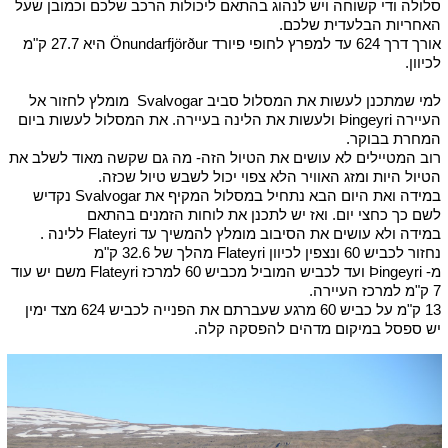
סלולה ודי קשוחה ויש לנהוג בהתאם ליכולות הרכב שלכם וכמובן שעל
האחריות הבלעדית שלכם.
אורך דרך 624 עד למפרץ לחופי פיורד Önundarfjörður היא 27.7 ק"מ
לכיוון.
למי שמתכנן לעשות את המסלול סביב Svalvogar מומלץ לחזור אל
העיירה Þingeyri ולעשות את הלינה בעיירה. את המסלול לעשות ביום
המחרת בבוקר.
רוב המטיילים לא עושים את הטיול הזה- מה גם שקשה מאוד לשלב את
הטיול היות ומזג האוויר הלא צפוי יכול לשבש טיול שכזה.
במידה ואת היום הבא נתחיל במסלול המקיף את Svalvogar נקדיש
לשם כך כחצי יום. ואז יש לתכנן את לוחות הזמנים בהתאם
במידה ולא עושים את הסיבוב מומלץ להמשיך עד Flateyri ללינה .
נחזור לכביש 60 ונצפין לכיוון Flateyri מהלך של 32.6 ק"מ
מ- Þingeyri ועד לכביש המוביל מכביש 60 למרכז Flateyri משם יש עוד
7 ק"מ למרכז העיירה.
13 ק"מ על כביש 60 מרגע שעברתם את הפנייה לכביש 624 מצד ימין
יש ספסל במיקום מדהים להפסקה קלה.