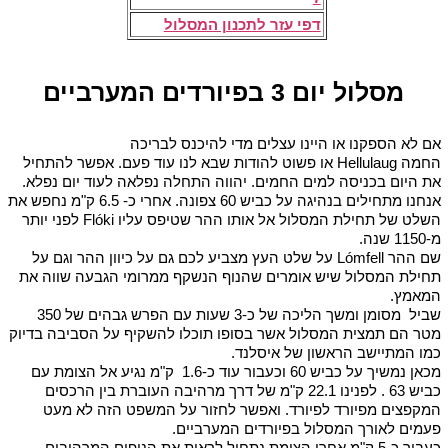
דפי עזר לתכנון המסלול
מסלול יום 3 בפיורדים המערביים
אם לא הספקנו או היינו עצלים מדי להיכנס לבריכה
החמה Hellulaug או פשוט להודות שבא לנו עוד פעם. אפשר להתחיל
את היום בכניסה למים החמים. יהווה התחלה נפלאה לעוד יום נפלא.
אנחנו מתחילים בנהיגה על כביש 60 צפונה. אחרי כ- 6.5 ק"מ נחפש את
השלט של תחילת המסלול אל אותו ההר שטיפס עליו Flóki לפני יותר
מ-1150 שנה.
שם ההר Lómfell על שלט העץ מצביע לכם גם על כיוון ההר וגם על
תחילת המסלול שיש אומרים שהנוף הנשקף ממרומי הגבעה שווה את
המאמץ.
שביל מסומן ומשך הליכה של כ-3 שעות עם הפרש גבהים של 350
מטר הם תמצית המסלול אשר בסופו תוכלו להשקיף על הסביבה בדיוק
כמו המתיישב הראשון של איסלנד.
מכאן נמשיך על כביש 60 וכעבור עוד כ-1.6 ק"מ נגיע אל הצומת עם
כביש 63 . לפנינו 22.1 ק"מ של דרך מרהיבה העוברת בין הרכסים
המקפצים מפיורד לפיורד. ואפשר לחזור על המשפט הזה לא מעט
פעמים לאורך המסלול בפיורדים המערביים.
כעבור כ-5 ק"מ אחרי הצומת נתחיל לראות את הנופים המרהיבים