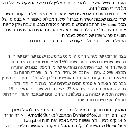
העמידה שיש הוא קטן למדי והייתי ממליץ לכם לא להתעקש על הליכה
אל אחורי המפל הזה.
אם תבחינו באדמה או סלעים שצבע אדום עז נשפך עליהם קחו בחשבון
שזה בעצם שכבות עשירות בברזל. שיא המסלול כאמור הוא בבסיסו של
מפל Dynjandi הרחב והמרשים ביותר מנקודה מבט זו שבה ניתן לראות
אותו מהצד ומלמטה ולהתרשם מעוצמת זרימת המים הרועמים. רועם
הוא גם פרוש שמו של המפל בעברית.
המפל הרועם – בהחלט מקום שייחרט היטב בזיכרונכם.
בצד הדרומי של מגרש החנייה ומעט בהמשכו ישנם שרידים של חווה
נטושה שהייתה מיושבת עד שנת 1951 ולפי הסיפורים ננטשה היות
ואשת החוואי כבר השתגעה מהרעש של מי המפל. במגרש החנייה
תמצאו שילוט שיכווין אתכם אל שרידי החווה. בין שרידי החווה גם
נמצאת בריכה קטנה מאבנים האופיינית כל כך לאיסלנד. הפרט המעניין
בבריכה הזאת היא טמ"פ המים שבימים עברו כנראה הייתה יותר
גבוהה.מהטמ"פ בהווה שהיא 23.5 מעלות וידוע שבסוף המאה ה-19
הייתה הטמ"פ גבוהה ב 3 מעלות. ויש הטוענים שבעבר העוד יותר רחוק
הטמ"פ אף הייתה חמה יותר.
מומלץ בתום הביקור במפל להמשיך עם כביש הגישה למפל לאורך
לשון הפיורד - Dynjandifjörður המתפצל מ- Arnarfjörður . אורך הדרך
כ-14 ק"מ לכיוון. מה ששווה להגיע אליו זאת חוות Laugabol
Horsefarm שנמצאת 10 ק"מ מהמפל. במקום יש אפשרות לינה טובה