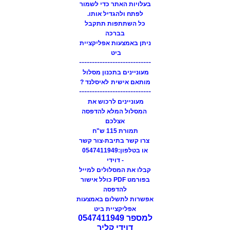
בעלויות האתר כדי לשמור
לפתח ולהגדיל אותו.
כל השתתפות תתקבל
בברכה
ניתן באמצעות אפליקציית
ביט
----------------------------
מעוניינים בתכנון מסלול
מותאם אישית
לאיסלנד ?
----------------------------
מעוניינים לרכוש את
המסלול המלא להדפסה
אצלכם
תמורת 115 ש"ח
צרו קשר בתיבת-צור קשר
או בטלפון:0547411949
- דוידי
קבלו את המסלולים למייל
בפורמט PDF כולל אישור
להדפסה
אפשרות לתשלום באמצעות
אפליקציית ביט
למספר 0547411949
דוידי קליר