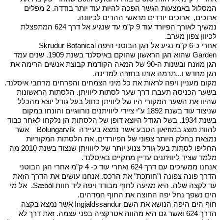
המסלול באמצעות הגשר הפכה להיות עוד יותר בודדה. 2 מפלים
ארוכים, ארוכים יורדים מראשי ההרים לכיוונה.
נמשיך לאורך הפיורד עוד 9 ק"מ עד שנגיע אל דרך 624 המתפצלת
לכיוון צפון מערב.
אחרי כ-6 ק"מ נגיע אל הגן הבוטני היפה Skrudur Botanical
Garden שהוא הגן הראשון שהוקם באיסלנד בשנת 1909. שנים עמד
הגן מוזנח ובשנות ה-90 של המאה הקודמת קבוצת אנשים הרימה את
הגן מחדש ו...תרמה אותו בחזרה למדינה.
מקום מעניין ויפה לראות את כל מיני הצמחים והפרחים מרחבי איסלנד.
בשער הכניסה תעברו דרך שער לסתות ליוויתן. הלסתות הראשונות
שהיוו את השער המקורי היו של ליוויתן כחול בעל גודל יוצא מהכלל
שניצוד עוד בשנת 1892 ע"י ציידי ליוויתנים נורווגיים והונחו במקום
בשנת 1934. בשל הגודל היוצא דופן של הלסתות הן נלקחו לאחר כבוד
להוות מוצג במוזיאון הטבע אשר נמצא בעיירה Bolungarvík אשר
נמצאת בחלק היותר צפוני של הפיורדים. את הלסתות המקוריות
החליפו לסתות בעל גודל צנוע יותר של ליווויתן שנצוד בשנת 2010 מה
מלמד שציד ליוויתנים עדיין מתקיים באיסלנד.
אנחנו ממשיכים עם דרך 624 ואחרי עוד כ- 4 ק"מ אחרי הגן הבוטני
הדרך פונה צפונה ו"חותכת" את הרכס. אנחנו עושים את הדרך הזאת
עד לקצה שלה. היא מגיעה לחוף מבודד ויפה ליד חוות Sæból. אל מי
הים נשפך נחל יפה החוצה את החוף המדהים.
חוף הים היפה הנושא את השם Ingjaldssandur אשר נמצא בקצה
הדרך 624 ואשר גם היא מהווה אטרקציה בפני עצמה. זאת דרך לא