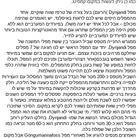
כמו כן ניתן לעשות במקום קמפינג.
מפל Dynjandi )הרעם) בעל צורה של טרפז שווה שוקיים. אחד
מהמפלים היפים שיש לכם לראות באיסלנד. יש האומרים שהיפה
מכולם – אבל לכל אחד יש דעה משלו. בפיורדים המערביים הוא ללא
ספק היפה מבין המפלים שתראו וגם אחד מהאטרקציות הטובות ביותר
שיש לפיורדים המערביים להציע לתייר.
ממגרש החנייה מטפס שביל העובר בין ששת מפלי המשנה של
מפל Dynjandi. יחד עם המפל הראשי יש לנו חגיגה של 7 מפלים
שחלקם מרהיבים בזכות עצמם. אם תגיעו למקום ביום שמשי במיוחד
כאשר השמש בגבכם(אחר הצהריים/ערב) ופניכם לכיוון המפל, תוכלו
לחזות במופע של קשת בענן בחלק מהמפלים. תלוי בזווית שתהיו כלפי
המפל והתמונות שיצאו לכם תהיינה פשוט מושלמות.
השביל מטפס כ-200 מטר של הבדל גבהים ומשך המסלול עם העצירות
לצפייה צילום והתרשמות מהמפלים ייקח לכם כשעה של הליכה. חלק
מהדרך יש מדרגות בקרקע שיכולות להקשות במיוחד על מי שיש לו
בעיות ברכיים. אפשר לעלות בהפסקות. ספסלים ליד המפלים השונים
יאפשרו לכם לשבת מולם וליהנות מהטבע במלוא עוצמתו. כאמור 6
מפלי לוויין שאת שמותיהם נשאיר לכם לקרוא במקום. הסיכוי שתזכרו
מי מהם הוא קלוש למדי. מי שבוודאי לא תשכחו את שמו הוא המפל
הגדול מכולם באתר הנושא את שמו- Dynjandi. בחלקו העליון רוחב
המפל הוא כ-30 מטר ורוחבו בחלק התחתון הוא כ-60 מטר ונראה כמו
השובל הלבן של שמלת כלה.
האמיצים מנסים להגיע אל מאחורי מפל Göngumannafoss אבל מקום