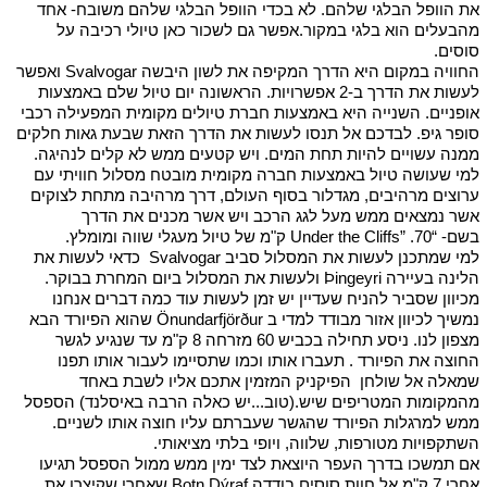
את הוופל הבלגי שלהם. לא בכדי הוופל הבלגי שלהם משובח- אחד
מהבעלים הוא בלגי במקור.אפשר גם לשכור כאן טיולי רכיבה על
סוסים.
החוויה במקום היא הדרך המקיפה את לשון היבשה Svalvogar ואפשר
לעשות את הדרך ב-2 אפשרויות. הראשונה יום טיול שלם באמצעות
אופניים. השנייה היא באמצעות חברת טיולים מקומית המפעילה רכבי
סופר גיפ. לבדכם אל תנסו לעשות את הדרך הזאת שבעת גאות חלקים
ממנה עשויים להיות תחת המים. ויש קטעים ממש לא קלים לנהיגה.
למי שעושה טיול באמצעות חברה מקומית מובטח מסלול חוויתי עם
ערוצים מרהיבים, מגדלור בסוף העולם, דרך מרהיבה מתחת לצוקים
אשר נמצאים ממש מעל לגג הרכב ויש אשר מכנים את הדרך
בשם- “Under the Cliffs” .70 ק"מ של טיול מעגלי שווה ומומלץ.
למי שמתכנן לעשות את המסלול סביב Svalvogar כדאי לעשות את
הלינה בעיירה Þingeyri ולעשות את המסלול ביום המחרת בבוקר.
מכיוון שסביר להניח שעדיין יש זמן לעשות עוד כמה דברים אנחנו
נמשיך לכיוון אזור מבודד למדי ב Önundarfjörður שהוא הפיורד הבא
מצפון לנו. ניסע תחילה בכביש 60 מזרחה 8 ק"מ עד שנגיע לגשר
החוצה את הפיורד . תעברו אותו וכמו שתסיימו לעבור אותו תפנו
שמאלה אל שולחן הפיקניק המזמין אתכם אליו לשבת באחד
מהמקומות המטריפים שיש.(טוב...יש כאלה הרבה באיסלנד) הספסל
ממש למרגלות הפיורד שהגשר שעברתם עליו חוצה אותו לשניים.
השתקפויות מטורפות, שלווה, ויופי בלתי מציאותי.
אם תמשכו בדרך העפר היוצאת לצד ימין ממש ממול הספסל תגיעו
אחרי 7 ק"מ אל חוות סוסים בודדה Botn Dýraf שאחרי שקיצרו את